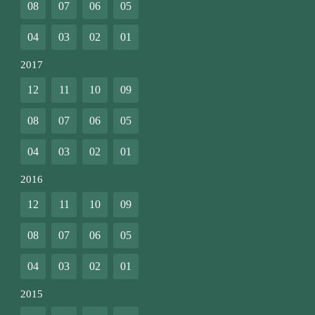
08
07
06
05
04
03
02
01
2017
12
11
10
09
08
07
06
05
04
03
02
01
2016
12
11
10
09
08
07
06
05
04
03
02
01
2015