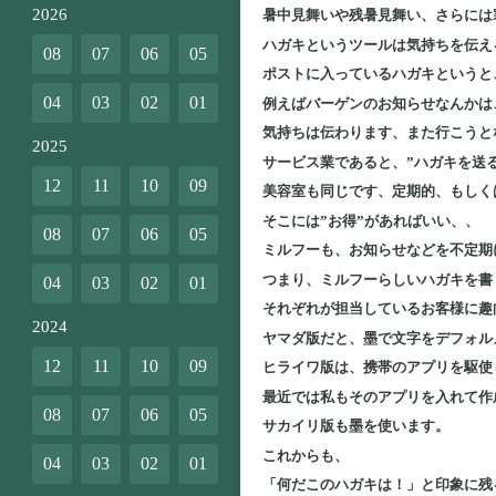
2026
暑中見舞いや残暑見舞い、さらには
ハガキというツールは気持ちを伝え
08
07
06
05
ポストに入っているハガキというと
04
03
02
01
例えばバーゲンのお知らせなんかは
気持ちは伝わります、また行こうと
2025
サービス業であると、”ハガキを送
12
11
10
09
美容室も同じです、定期的、もしく
そこには”お得”があればいい、、
08
07
06
05
ミルフーも、お知らせなどを不定期
つまり、ミルフーらしいハガキを書
04
03
02
01
それぞれが担当しているお客様に趣
2024
ヤマダ版だと、墨で文字をデフォル
12
11
10
09
ヒライワ版は、携帯のアプリを駆使
最近では私もそのアプリを入れて作
08
07
06
05
サカイリ版も墨を使います。
これからも、
04
03
02
01
「何だこのハガキは！」と印象に残