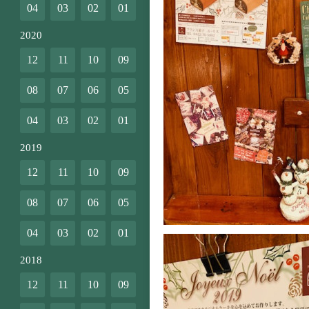
04
03
02
01
2020
12
11
10
09
08
07
06
05
04
03
02
01
2019
12
11
10
09
08
07
06
05
04
03
02
01
2018
12
11
10
09