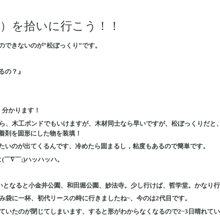
）を拾いに行こう！！
のできないのが”松ぼっくり”です。
るの？』
、分かります！
なら、木工ボンドでもいけますが、木材同士なら早いですが、松ぼっくりだと
着剤を固形にした物を装填！
たいのが出てくるんです、冷めたら固まるし，粘度もあるので簡単です。
(￣∇￣;)ハッハッハ。
しいとなると小金井公園、和田堀公園、妙法寺。少し行けば、哲学堂。かなり行
ごみ袋に一杯、初代リースの時に行きましたね~、今のは2代目です。
いていたのが閉じてしまいます、すると形がわからなくなるので2~3日晴れて