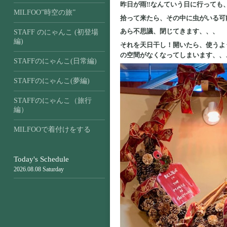
昨日が雨‼なんていう日に行っても
MILFOO”時空の旅”
拾って来たら、その中に虫がいる可
あら不思議、閉じてきます、、、
STAFF のにゃんこ (初登場
編)
それを天日干し！開いたら、使うよ
の空間がなくなってしまいます、、
STAFFのにゃんこ(日常編)
STAFFのにゃんこ(夢編)
STAFFのにゃんこ（旅行
編）
MILFOOで着付けをする
Today's Schedule
2026.08.08 Saturday