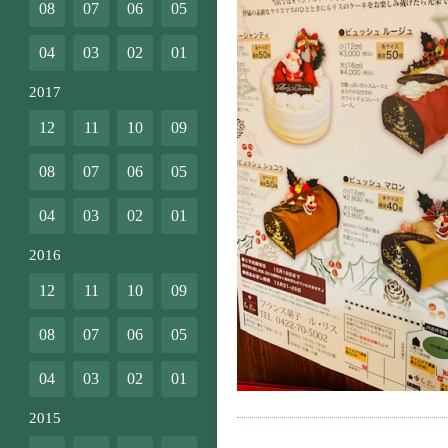
08
07
06
05
04
03
02
01
2017
12
11
10
09
08
07
06
05
04
03
02
01
2016
12
11
10
09
08
07
06
05
04
03
02
01
2015