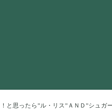
！と思ったら”ル・リス”ＡＮＤ”シュガー