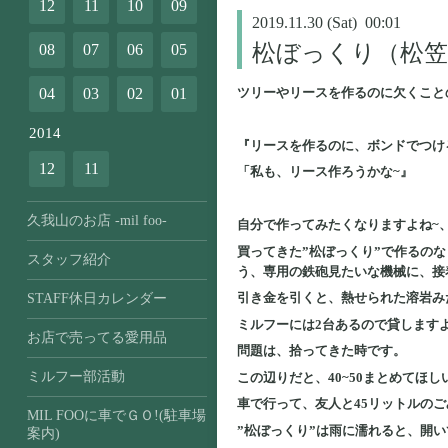
12
11
10
09
2019.11.30 (Sat) 00:01
松ぼっくり（松笠
08
07
06
05
ツリーやリースを作るのに欠くこと
04
03
02
01
2014
『リースを作るのに、ボンドでつけ
12
11
「私も、リース作ろうかな~』
久我山のお店 -mil foo-
自分で作ってみたくなりますよね~
買ってきた”松ぼっくり”で作るの
スタッフ紹介
う、専用の鉄砲見たいな機械に、接
引き金を引くと、熱せられた溶岩み
STAFF休日カレンダー
ミルフーには2台あるので貸しますよ
お店で売ってる愛用品
問題は、拾ってきた時です。
ミルフー部活動
この辺りだと、40~50まとめてほ
車で行って、友人と45リットルの
MIL FOOに車でＧＯ!(駐車場
”松ぼっくり”は雨に濡れると、開
案内)