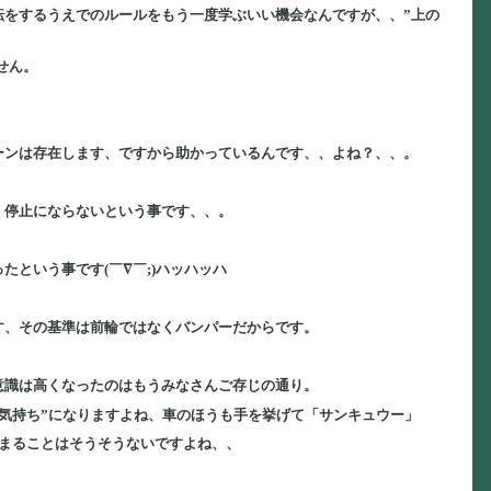
転をするうえでのルールをもう一度学ぶいい機会なんですが、、”上の
せん。
ーンは存在します、ですから助かっているんです、、よね？、、。
、停止にならないという事です、、。
という事です(￣∇￣;)ハッハッハ
す、その基準は前輪ではなくバンパーだからです。
意識は高くなったのはもうみなさんご存じの通り。
気持ち”になりますよね、車のほうも手を挙げて「サンキュウー」
まることはそうそうないですよね、、