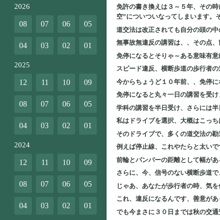
2026
免許の書き換えは３～５年、その時
空”についついなってしまいます。
08
07
06
05
道交法は改正されても自分の頭の中
無事故無違反の講習は、、その点、
04
03
02
01
免停になるとそりゃ～ある意味有意
2025
スピード違反、横断歩道の歩行者の
今からちょうど１０年前、、免停に
12
11
10
09
免停になると丸々一日の講習を受け
08
07
06
05
学科の講習を半日受け、さらには半
私はドライブを選択、大概はこっち
04
03
02
01
そのドライブで、多くの道交法の勘
2024
例えば停止線、これやたらと太いで
前輪とバンパーの距離として幅があ
12
11
10
09
さらに、今、信号のない横断歩道で
08
07
06
05
じゃあ、あなたが歩行者の時、気を
これ、違反になるんです、善意があ
04
03
02
01
でも今まさに３０日までは秋の交通