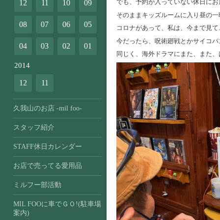
でも、予約が入っていない休日にお
12
11
10
09
そのままキッズルームに入り昼の一
08
07
06
05
コロナがあって、私は、今まで見て
今だったら、呪術廻戦とかサイコパ
04
03
02
01
同じく、海外ドラマにまた、また、
2014
12
11
久我山のお店 -mil foo-
スタッフ紹介
STAFF休日カレンダー
お店で売ってる愛用品
ミルフー部活動
MIL FOOに車でＧＯ!(駐車場
案内)