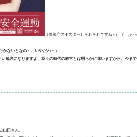
（警視庁のポスター）それぞれですね～(￣∇￣;)ハ
行かないとなの～、いやだわ～」
気にいい勉強になりますよ、我々の時代の教官とは明らかに違いますから、今ま
る山田さん。