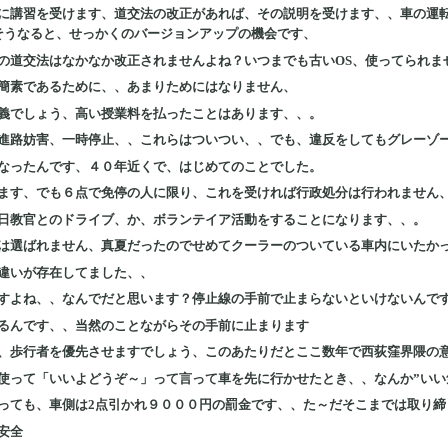
に講習を受けます、道交法の改正があれば、その説明を受けます、、車の運
そうなると、せっかくのバージョンアップの機会です、
の道交法はなかなか改正されませんよね？いつまでも古いOS、使ってられま
簡素であるために、、あまりためにはなりません、
義でしょう、高い授業料を払ったことはあります、、。
進路妨害、一時停止、、これらはついつい、、でも、違反をしてもグレーゾ
なったんです、４０年近くで、はじめてのことでした。
ます、でも６点で免停の人に限り、これを受ければ行政処分は行われません
日教官とのドライブ、か、ボランテイア活動をすることになります、、。
は選ばれません、真夏だったのでせめてクーラーのついている車内にいたかった
違いが存在してました、、
すよね、、なんでだと思います？停止線の手前で止まらないといけないんで
るんです、、当然のことながらその手前に止まります
、歩行者を優先させますでしょう、このあたりだとここ数年で西荻窪界隈の
使って「いいよどうぞ～」って言って車を先に行かせたとき、、なんか”いい
っても、車側は2点引かれ９０００円の罰金です、、た～だそこまでは取り締
安全