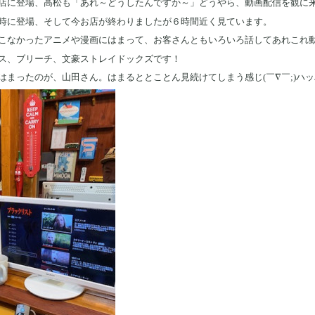
店に登場、高松も「あれ～どうしたんですか～」どうやら、動画配信を観に
時に登場、そして今お店が終わりましたが６時間近く見ています。
こなかったアニメや漫画にはまって、お客さんともいろいろ話してあれこれ
ス、ブリーチ、文豪ストレイドックズです！
はまったのが、山田さん。はまるととことん見続けてしまう感じ(￣∇￣;)ハ