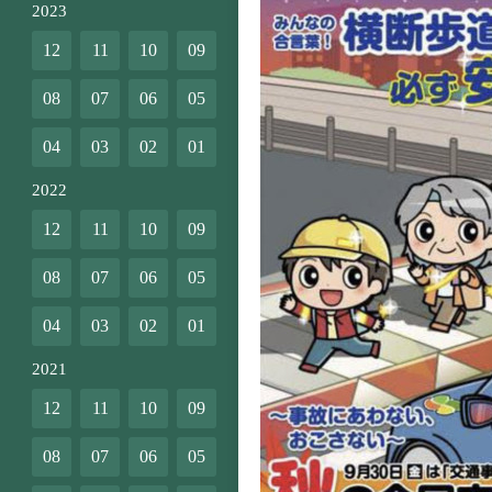
2023
12
11
10
09
08
07
06
05
04
03
02
01
2022
12
11
10
09
08
07
06
05
04
03
02
01
2021
12
11
10
09
08
07
06
05