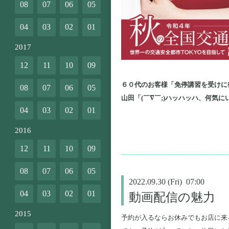
08
07
06
05
04
03
02
01
2017
12
11
10
09
６０代のお客様「免停講習を受けに
08
07
06
05
山田「(￣∇￣;)ハッハッハ、何
04
03
02
01
2016
12
11
10
09
08
07
06
05
2022.09.30 (Fri) 07:00
04
03
02
01
動画配信の魅力
2015
予約が入るならお休みでもお店に来