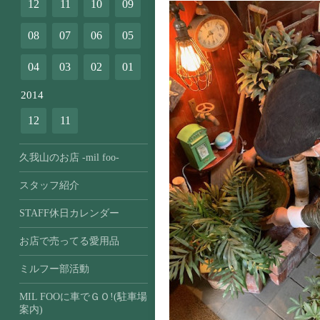
12
11
10
09
08
07
06
05
04
03
02
01
2014
12
11
久我山のお店 -mil foo-
スタッフ紹介
STAFF休日カレンダー
お店で売ってる愛用品
ミルフー部活動
MIL FOOに車でＧＯ!(駐車場
案内)