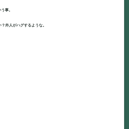
いう事。
か？外人がハグするような。