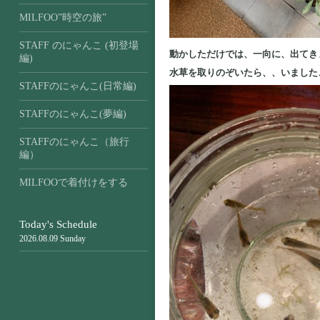
MILFOO”時空の旅”
STAFF のにゃんこ (初登場
動かしただけでは、一向に、出てき
編)
水草を取りのぞいたら、、いました、
STAFFのにゃんこ(日常編)
STAFFのにゃんこ(夢編)
STAFFのにゃんこ（旅行
編）
MILFOOで着付けをする
Today's Schedule
2026.08.09 Sunday