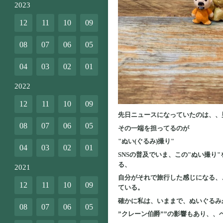
2023
12
11
10
09
08
07
06
05
04
03
02
01
2022
12
11
10
09
先日ニュースになっていたのは、、
08
07
06
05
その一端を担ってるのが
"ぬい(ぐるみ)撮り"
04
03
02
01
SNSの普及でいま、この"ぬい撮
る、
2021
自分がそれで旅行した感じになる、
12
11
10
09
ている。
確かに私は、いままで、ぬいぐるみ
08
07
06
05
”クレーン伯爵””の影響もあり、、