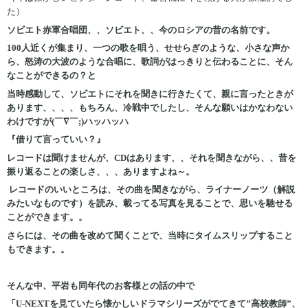
た）
ソビエト赤軍合唱団、、ソビエト、、今のロシアの昔の名前です。
100人近くが集まり、一つの歌を唄う、せせらぎのような、小さな声か
ら、怒涛の大波のような合唱に、歌詞がはっきりと伝わることに、そん
なことができるの？と
当時感動して、ソビエトにそれを聞きに行きたくて、親に言ったときが
あります、、、、もちろん、冷戦中でしたし、そんな願いはかなわない
わけですが(￣∇￣;)ハッハッハ
『借りて言っていい？』
レコードは聞けませんが、CDはあります、、それを聞きながら、、昔を
振り返ることの楽しさ、、、ありますよね～。
レコードのいいところは、その曲を聞きながら、ライナーノーツ（解説
みたいなものです）を読み、載ってる写真を見ることで、思いを馳せる
ことができます。。
さらには、その曲を改めて聞くことで、当時にタイムスリップすること
もできます。。
そんな中、平岩も同年代のお客様との話の中で
「U-NEXTを見ていたら懐かしいドラマシリーズがでてきて”高校教師”、