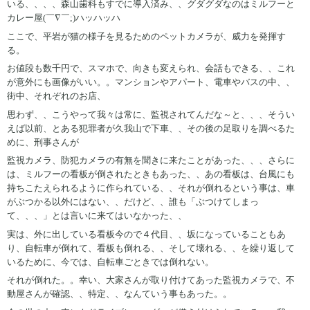
いる、、、、森山歯科もすでに導入済み、、グダグダなのはミルフーと
カレー屋(￣∇￣;)ハッハッハ
ここで、平岩が猫の様子を見るためのペットカメラが、威力を発揮す
る。
お値段も数千円で、スマホで、向きも変えられ、会話もできる、、これ
が意外にも画像がいい。。マンションやアパート、電車やバスの中、、
街中、それぞれのお店、
思わず、、こうやって我々は常に、監視されてんだな～と、、、そうい
えば以前、とある犯罪者が久我山で下車、、その後の足取りを調べるた
めに、刑事さんが
監視カメラ、防犯カメラの有無を聞きに来たことがあった、、、さらに
は、ミルフーの看板が倒されたときもあった、、あの看板は、台風にも
持ちこたえられるように作られている、、それが倒れるという事は、車
がぶつかる以外にはない、、だけど、、誰も「ぶつけてしまっ
て、、、」とは言いに来てはいなかった、、
実は、外に出している看板今ので４代目、、坂になっていることもあ
り、自転車が倒れて、看板も倒れる、、そして壊れる、、を繰り返して
いるために、今では、自転車ごときでは倒れない。
それが倒れた。。幸い、大家さんが取り付けてあった監視カメラで、不
動屋さんが確認、、特定、、なんていう事もあった。。