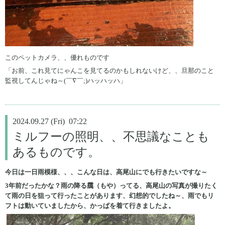
このペットカメラ、、優れものです
「お前、これ見てにゃんこを見てるのかもしれないけど、、旦那のこと
監視してんじゃね～(￣∇￣;)ハッハッハ」
2024.09.27 (Fri) 07:22
ミルフーの照明、、不思議なことも
あるものです。
今日は一日雨模様、、、こんな日は、高尾山にでも行きたいですな～
3年前だったかな？雨の降る靄（もや）ってる、高尾山の写真が撮りたく
て雨の日を狙って行ったことがあります、幻想的でしたね～、雨でもリ
フトは動いていましたから、かっぱを着て行きましたよ。