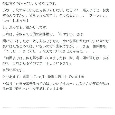
俗に言う"寝っぺ"と、いうやつです。
いやー、恥ずかしいったらありゃしない、なるべく、堪えようと、努力
するんですが、、寝ちゃうんですよ、そうなると、、、「ブーッ」、、
はっ！しまった！
と、思っても、遅かりしです。
これは、今飲んでる薬の副作用で、「出やすい」とは
聞いていましたが、致し方ありません、幸いな事に音だけで、いや〜な
臭いはたちこめては、いないので？主観ですが、、、まぁ、整体師も
「くっせー、まじくせー」なんてはいえませんからねー、、。
「前回よりは、体も落ち着いて来ましたね、脚、肩、頭の張りは、ある
ので、これからも体のサポートしていきます」
有難い事です。
とりあえず、退院して1ヶ月、快調に過ごしています👍
やはり、仕事が出来るってのは、いいですねー。お客さんの笑顔が見れ
る仕事で良かった！を実感してますよ😆