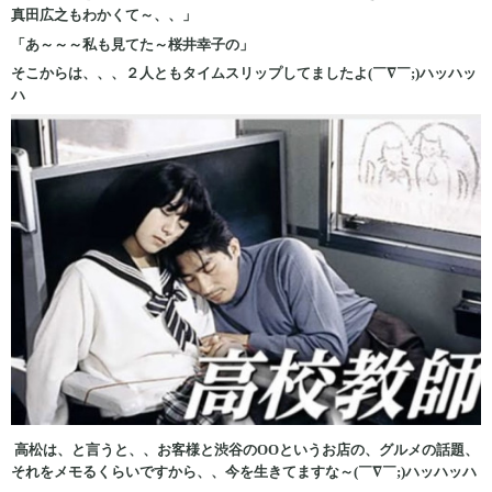
真田広之もわかくて～、、」
「あ～～～私も見てた～桜井幸子の」
そこからは、、、２人ともタイムスリップしてましたよ(￣∇￣;)ハッハッ
ハ
高松は、と言うと、、お客様と渋谷のOOというお店の、グルメの話題、
それをメモるくらいですから、、今を生きてますな～(￣∇￣;)ハッハッハ