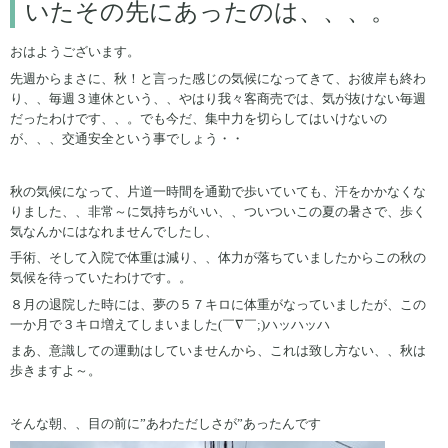
いたその先にあったのは、、、。
おはようございます。
先週からまさに、秋！と言った感じの気候になってきて、お彼岸も終わ
り、、毎週３連休という、、やはり我々客商売では、気が抜けない毎週
だったわけです、、。でも今だ、集中力を切らしてはいけないの
が、、、交通安全という事でしょう・・
秋の気候になって、片道一時間を通勤で歩いていても、汗をかかなくな
りました、、非常～に気持ちがいい、、ついついこの夏の暑さで、歩く
気なんかにはなれませんでしたし、
手術、そして入院で体重は減り、、体力が落ちていましたからこの秋の
気候を待っていたわけです。。
８月の退院した時には、夢の５７キロに体重がなっていましたが、この
一か月で３キロ増えてしまいました(￣∇￣;)ハッハッハ
まあ、意識しての運動はしていませんから、これは致し方ない、、秋は
歩きますよ～。
そんな朝、、目の前に”あわただしさが”あったんです