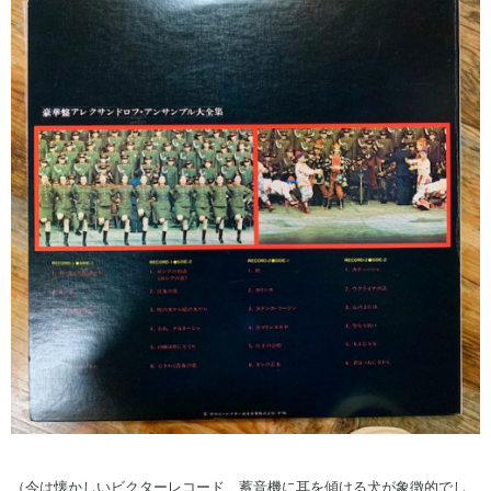
（今は懐かしいビクターレコード、蓄音機に耳を傾ける犬が象徴的でし