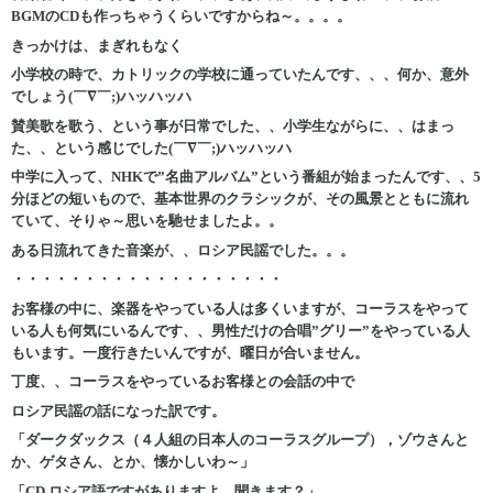
BGMのCDも作っちゃうくらいですからね～。。。。
きっかけは、まぎれもなく
小学校の時で、カトリックの学校に通っていたんです、、、何か、意外
でしょう(￣∇￣;)ハッハッハ
賛美歌を歌う、という事が日常でした、、小学生ながらに、、はまっ
た、、という感じでした(￣∇￣;)ハッハッハ
中学に入って、NHKで”名曲アルバム”という番組が始まったんです、、5
分ほどの短いもので、基本世界のクラシックが、その風景とともに流れ
ていて、そりゃ～思いを馳せましたよ。。
ある日流れてきた音楽が、、ロシア民謡でした。。。
・・・・・・・・・・・・・・・・・・・
お客様の中に、楽器をやっている人は多くいますが、コーラスをやって
いる人も何気にいるんです、、男性だけの合唱”グリー”をやっている人
もいます。一度行きたいんですが、曜日が合いません。
丁度、、コーラスをやっているお客様との会話の中で
ロシア民謡の話になった訳です。
「ダークダックス（４人組の日本人のコーラスグループ），ゾウさんと
か、ゲタさん、とか、懐かしいわ～」
「CD,ロシア語ですがありますよ、聞きます？」