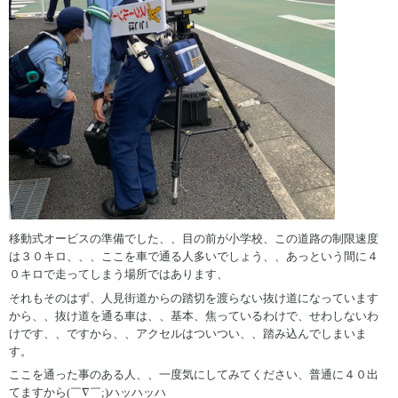
移動式オービスの準備でした、、目の前が小学校、この道路の制限速度
は３０キロ、、、ここを車で通る人多いでしょう、、あっという間に４
０キロで走ってしまう場所ではあります、
それもそのはず、人見街道からの踏切を渡らない抜け道になっています
から、、抜け道を通る車は、、基本、焦っているわけで、せわしないわ
けです、、ですから、、アクセルはついつい、、踏み込んでしまいま
す。
ここを通った事のある人、、一度気にしてみてください、普通に４０出
てますから(￣∇￣;)ハッハッハ