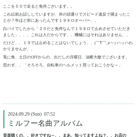
ここを５０で走ると免停ございます。。
これ以前お話ししていますが、井の頭通りでスピード違反で捕まったこ
とが７年ほど前にあったんです１９キロオーバー、、
白バイでしたから「２０だと免停なんで１９キロで止めさせていただき
ました」、、、これは人だからです、、機械にはそれはありません、、
だけど、、１９では止めることはないでしょう、、(￣∇￣;)ハッハッハわ
かりませんが、、
兎に角、土日のOFFからの、出だしの月曜日、油断大敵でございます。
思わず、、「そろそろ、自転車のヘルメット買っておこうかな～」
2024.09.29 (Sun) 07:52
ミルフー名曲アルバム
音楽聴くの、、好きですね～、、まあ、知ってますよね？、、お店の