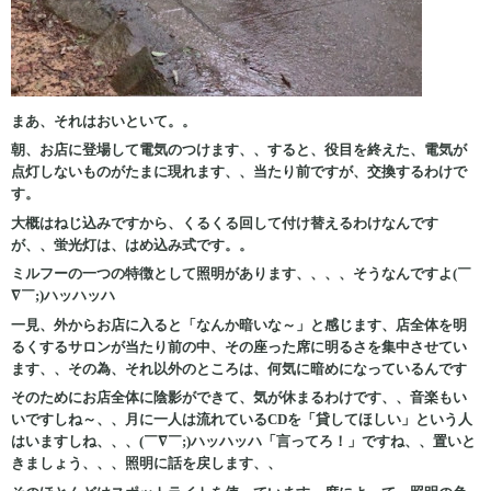
まあ、それはおいといて。。
朝、お店に登場して電気のつけます、、すると、役目を終えた、電気が
点灯しないものがたまに現れます
、、当たり前ですが、交換するわけで
す。
大概はねじ込みですから、くるくる回して付け替えるわけなんです
が、、蛍光灯は、はめ込み式です。。
ミルフーの一つの特徴として照明があります、、、、そうなんですよ(￣
∇￣;)ハッハッハ
一見、外からお店に入ると「なんか暗いな～」と感じます、店全体を明
るくするサロンが当たり前の中、その座った席に明るさを集中させてい
ます、、その為、それ以外のところは、何気に暗めになっているんです
そのためにお店全体に陰影ができて、気が休まるわけです、、音楽もい
いですしね～、、月に一人は流れているCDを「貸してほしい」という人
はいますしね、、、(￣∇￣;)ハッハッハ「言ってろ！」ですね、、置いと
きましょう、、、照明に話を戻します、、