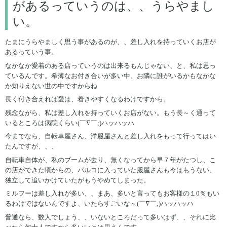
があるっていうのは、、うらやまし
い。
たまにうらやましく思う事があるのが、、差し入れを持っていくお店が
あるっていう事。
なかなか愛着のある店っていうのは出来るもんじゃない、と、私は思っ
ているんです。希薄なお付き合いが多い中、お隣に誰がいるかもなかな
か知りえない世の中ですからね
長く付き合えれば愛は、着きやすくなるわけですから。
残念ながら、私は差し入れを持っていくお店がない。もう長～く通って
いるところは病院くらい(￣∇￣;)ハッハッハ
今までなら、自転車屋さん、洋服屋さんと差し入れをもって行ってはい
たんですが、、、
自転車自体が、私のブームが去り、無くなってから早７年がたつし、こ
の店ができた頃からの、パルコに入っていた服屋さんも今はもうない、
独立して追いかけていたがもうやめてしまった。
ミルフーは差し入れが多い、、まあ、多いと言ってもお客様の１0％もい
るわけではないんですよ、いたらすごいな～(￣∇￣;)ハッハッハ
普通なら、数人でしょう、、いないところだって多いはず、、それに比