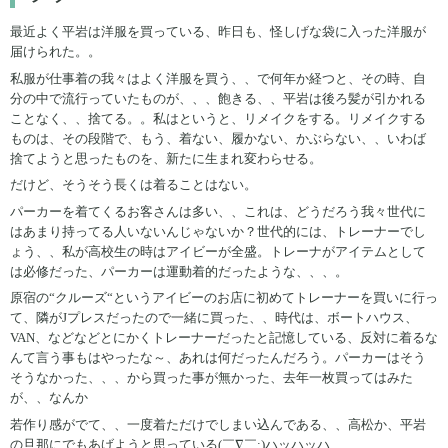
最近よく平岩は洋服を買っている、昨日も、怪しげな袋に入った洋服が
届けられた。。
私服が仕事着の我々はよく洋服を買う、、で何年か経つと、その時、自
分の中で流行っていたものが、、、飽きる、、平岩は後ろ髪が引かれる
ことなく、、捨てる。。私はというと、リメイクをする。リメイクする
ものは、その段階で、もう、着ない、履かない、かぶらない、、いわば
捨てようと思ったものを、新たに生まれ変わらせる。
だけど、そうそう長くは着ることはない。
パーカーを着てくるお客さんは多い、、これは、どうだろう我々世代に
はあまり持ってる人いないんじゃないか？世代的には、トレーナーでし
ょう、、私が高校生の時はアイビーが全盛。トレーナがアイテムとして
は必修だった、パーカーは運動着的だったような、、、。
原宿の“クルーズ“というアイビーのお店に初めてトレーナーを買いに行っ
て、隣がJプレスだったので一緒に買った、、時代は、ボートハウス、
VAN、などなどとにかくトレーナーだったと記憶している、反対に着るな
んて言う事もはやったな～、あれは何だったんだろう。パーカーはそう
そうなかった、、、から買った事が無かった、去年一枚買ってはみた
が、、なんか
若作り感がでて、、一度着ただけでしまい込んである、、高松か、平岩
の旦那にでもあげようと思っている(￣∇￣;)ハッハッハ