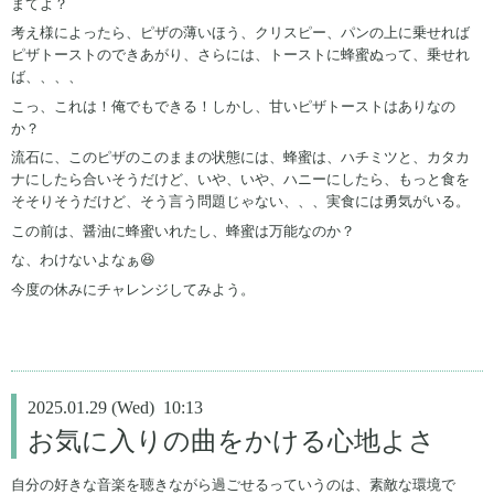
まてよ？
考え様によったら、ピザの薄いほう、クリスピー、パンの上に乗せれば
ピザトーストのできあがり、さらには、トーストに蜂蜜ぬって、乗せれ
ば、、、、
こっ、これは！俺でもできる！しかし、甘いピザトーストはありなの
か？
流石に、このピザのこのままの状態には、蜂蜜は、ハチミツと、カタカ
ナにしたら合いそうだけど、いや、いや、ハニーにしたら、もっと食を
そそりそうだけど、そう言う問題じゃない、、、実食には勇気がいる。
この前は、醤油に蜂蜜いれたし、蜂蜜は万能なのか？
な、わけないよなぁ😆
今度の休みにチャレンジしてみよう。
2025.01.29 (Wed) 10:13
お気に入りの曲をかける心地よさ
自分の好きな音楽を聴きながら過ごせるっていうのは、素敵な環境で