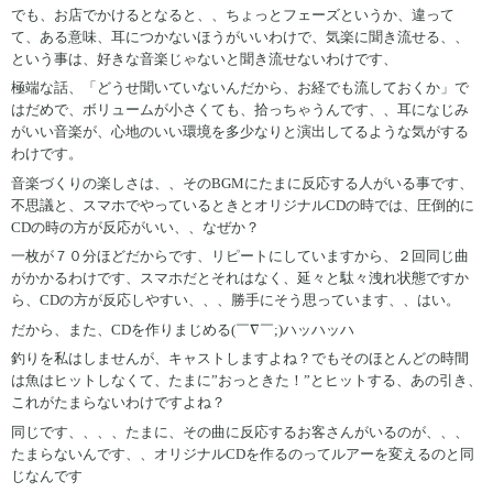
でも、お店でかけるとなると、、ちょっとフェーズというか、違って
て、ある意味、耳につかないほうがいいわけで、気楽に聞き流せる、、
という事は、好きな音楽じゃないと聞き流せないわけです、
極端な話、「どうせ聞いていないんだから、お経でも流しておくか」で
はだめで、ボリュームが小さくても、拾っちゃうんです、、耳になじみ
がいい音楽が、心地のいい環境を多少なりと演出してるような気がする
わけです。
音楽づくりの楽しさは、、そのBGMにたまに反応する人がいる事です、
不思議と、スマホでやっているときとオリジナルCDの時では、圧倒的に
CDの時の方が反応がいい、、なぜか？
一枚が７０分ほどだからです、リピートにしていますから、２回同じ曲
がかかるわけです、スマホだとそれはなく、延々と駄々洩れ状態ですか
ら、CDの方が反応しやすい、、、勝手にそう思っています、、はい。
だから、また、CDを作りまじめる(￣∇￣;)ハッハッハ
釣りを私はしませんが、キャストしますよね？でもそのほとんどの時間
は魚はヒットしなくて、たまに”おっときた！”とヒットする、あの引き、
これがたまらないわけですよね？
同じです、、、、たまに、その曲に反応するお客さんがいるのが、、、
たまらないんです、、オリジナルCDを作るのってルアーを変えるのと同
じなんです