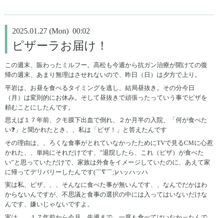
2025.01.27 (Mon) 00:02
ピザーラお届け！
この週末、賑わったミルフー。高松も今週から抗ガン治療が開けての復
帰の週末、あまり無理はさせれないので、昨日（日）は夕方で上り。
平岩は、お昼を食べるタイミングを逃し、結局昼抜き。その分今日
（月）は変則的にお休み。そして昼抜きで頑張ったっていう事でピザを
頼むことにしたんです。
思えば１７年前、クモ膜下出血で倒れ、２か月半の入院、「何が食べた
い❓」と聞かれたとき、、私は「ピザ！」と答えたんです
その理由は、、ろくな食事がとれていなかったためにTVで見るCMに心惹
かれた、、単純にそれだけです、”退院したら、これ（ピザ）が食べた
い”と思っていただけで、家族は外食をイメージしていたのに、あえて家
に帰ってデリバリーしたんです(￣∇￣;)ハッハッハ
実は私、ピザ、、、そんなに食べた事が無いんです、、なんでだかはわ
からないんですが、不思議と食事の選択の中には入ってはいないだけな
んです、嫌いじゃないですよ。
実は、、１７年前から今月、先週まで、一度も食べてはいなかったんで