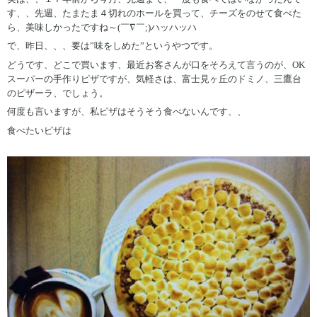
す、、先週、たまたま４切れのホールを買って、チーズをのせて食べた
ら、美味しかったですね～(￣∇￣;)ハッハッハ
で、昨日、、、要は”味をしめた”というやつです。
どうです、どこで買います、最近お客さんが口をそろえて言うのが、OK
スーパーの手作りピザですが、気軽さは、富士見ヶ丘のドミノ、三鷹台
のピザーラ、でしょう。
何度も言いますが、私ピザはそうそう食べないんです、、
食べたいピザは