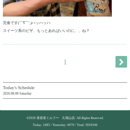
完食です(￣∇￣;)ハッハッハ
スイーツ系のピザ、もっとあればいいのに、、ね？
1
Today's Schedule
2026.08.08 Saturday
©2026
美容室ミルフー 久我山店
. All Rights Reserved.
Today:
2483
/ Yesterday:
6070
/ Total:
3934346