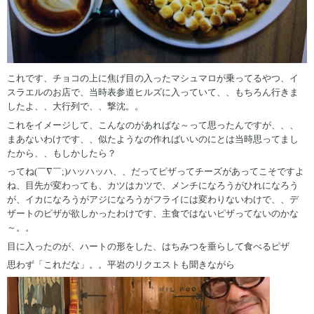
これです、チョコの上に焦げ目の入ったマシュマロが乗ってるやつ、イ
スラエルのお店で、当時表参道ヒルズに入っていて、、もちろん行きま
したよ、、大行列で、、撃沈。。
これをイメージして、こんなのがあればな～って思ったんですが、、、
まあないわけです、、似たようなの作ればいいのにとは当時思ってまし
たから、、もしかしたら？
ってね(￣∇￣;)ハッハッハ、、だってピザってチーズがあってこそですよ
ね、目先が変わっても、カツはカツで、メンチになろうがひれになろう
が、イカになろうがアジになろうがフライには変わりないわけで、、デ
ザートのピザが欲しかったわけです、主食ではないピザってないのかな
～。。
目に入ったのが、ハートの形をした、はちみつを垂らして食べるピザ
思わず「これだな」。。平岩のリクエストも聞きながら