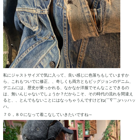
私にジャストサイズで気に入って、良い感じに色落ちもしていますか
ら、これもついでに修正、、奇しくも両方ともビッグジョンのデニム、
デニムには、歴史が乗っかれる、なかなか洋服でそんなことできるの
は、無いんじゃないでしょうか？だからこそ、その時代の流れを間違え
ると、、とんでもないことにはなっちゃうんですけどね(￣∇￣;)ハッハッ
ハ。
７０，８０になって着こなしていきたいですね～