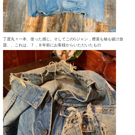
丁度丸々一本、使った感じ。そしてこのGジャン，襟裳も袖も破け放
題、、これは、７，８年前にお客様からいただいたもの