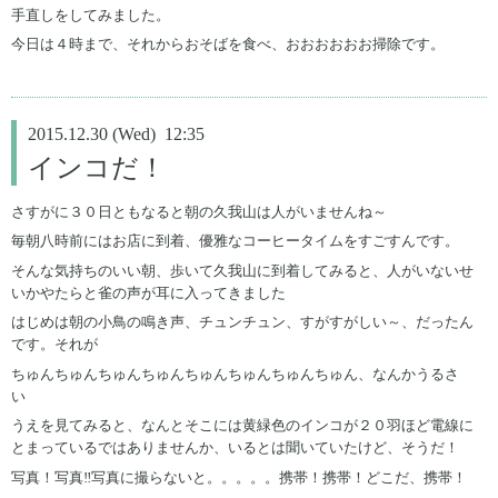
手直しをしてみました。
今日は４時まで、それからおそばを食べ、おおおおおお掃除です。
2015.12.30 (Wed) 12:35
インコだ！
さすがに３０日ともなると朝の久我山は人がいませんね～
毎朝八時前にはお店に到着、優雅なコーヒータイムをすごすんです。
そんな気持ちのいい朝、歩いて久我山に到着してみると、人がいないせ
いかやたらと雀の声が耳に入ってきました
はじめは朝の小鳥の鳴き声、チュンチュン、すがすがしい～、だったん
です。それが
ちゅんちゅんちゅんちゅんちゅんちゅんちゅんちゅん、なんかうるさ
い
うえを見てみると、なんとそこには黄緑色のインコが２０羽ほど電線に
とまっているではありませんか、いるとは聞いていたけど、そうだ！
写真！写真‼写真に撮らないと。。。。。携帯！携帯！どこだ、携帯！