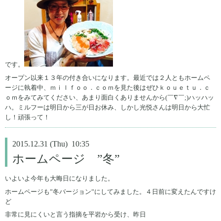
です。
オープン以来１３年の付き合いになります。最近では２人ともホームペ
ージに執着中、ｍｉｌｆｏｏ．ｃｏｍを見た後はぜひｋｏｕｅｔｕ．ｃ
ｏｍをみてみてください、あまり面白くありませんから(￣∇￣;)ハッハッ
ハ。ミルフーは明日から三が日お休み、しかし光悦さんは明日から大忙
し！頑張って！
2015.12.31 (Thu) 10:35
ホームページ ”冬”
いよいよ今年も大晦日になりました。
ホームページも”冬バージョン”にしてみました。４日前に変えたんですけ
ど
非常に見にくいと言う指摘を平岩から受け、昨日