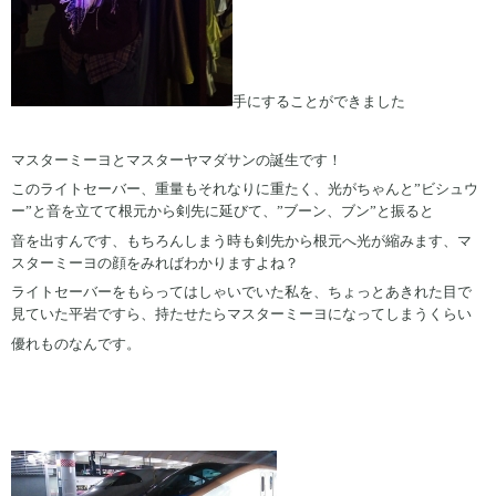
手にすることができました
マスターミーヨとマスターヤマダサンの誕生です！
このライトセーバー、重量もそれなりに重たく、光がちゃんと”ビシュウ
ー”と音を立てて根元から剣先に延びて、”ブーン、ブン”と振ると
音を出すんです、もちろんしまう時も剣先から根元へ光が縮みます、マ
スターミーヨの顔をみればわかりますよね？
ライトセーバーをもらってはしゃいでいた私を、ちょっとあきれた目で
見ていた平岩ですら、持たせたらマスターミーヨになってしまうくらい
優れものなんです。