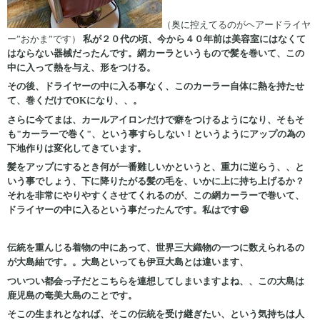
（奥に控えてるのがヘアードライヤ
ー”おかま”です）
私が２０代の頃、今から４０年前は美容室にはなくて
はならない器械だったんです。網カーラというもので髪を巻いて、この
中に入って熱を与え、形をつける。
その後、ドライヤーの中に入る事なく、このカーラー自体に熱を持たせ
て、巻くだけでOKになり、、。
さらに今てまは、カールアイロンだけで癖をつけるようになり、そもそ
も"カーラーで巻く"、という事すらしない！というようにアップの為の
下地作りは変化してきています。
髪をアップにするとき何が一番難しいかというと、重力に逆らう、、と
いう事でしょう、下に降りたがる髪の毛を、いかに上に持ち上げるか？
それを非常にやりやすくさせてくれるのが、この網カーラーで巻いて、
ドライヤーの中に入るという事だったんです。私はです😆
伝統を重んじる着物の中にあって、世界三大織物の一つに数えられるの
が大島紬です。。大島といっても伊豆大島とは違います、
ついつい都会っ子だとこちらを連想してしまいますよね、、この大島は
鹿児島の奄美大島のことです。
そこの生まれとなれば、そこの伝統を受け継ぎたい、という気持ちは人