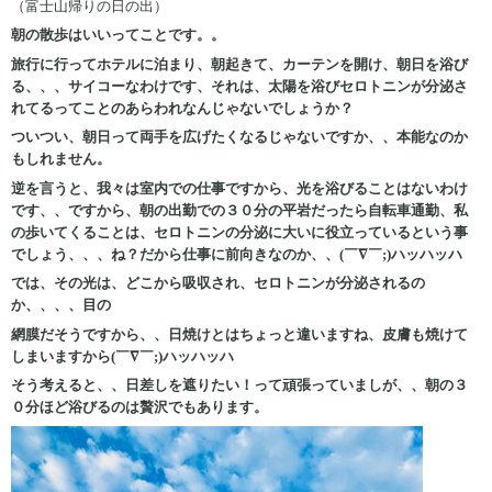
（富士山帰りの日の出）
朝の散歩はいいってことです。。
旅行に行ってホテルに泊まり、朝起きて、カーテンを開け、朝日を浴び
る、、、サイコーなわけです、それは、太陽を浴びセロトニンが分泌さ
れてるってことのあらわれなんじゃないでしょうか？
ついつい、朝日って両手を広げたくなるじゃないですか、、本能なのか
もしれません。
逆を言うと、我々は室内での仕事ですから、光を浴びることはないわけ
です、、ですから、朝の出勤での３０分の平岩だったら自転車通勤、私
の歩いてくることは、セロトニンの分泌に大いに役立っているという事
でしょう、、、ね？だから仕事に前向きなのか、、(￣∇￣;)ハッハッハ
では、その光は、どこから吸収され、セロトニンが分泌されるの
か、、、、目の
網膜だそうですから、、日焼けとはちょっと違いますね、皮膚も焼けて
しまいますから(￣∇￣;)ハッハッハ
そう考えると、、日差しを遮りたい！って頑張っていましが、、朝の３
０分ほど浴びるのは贅沢でもあります。