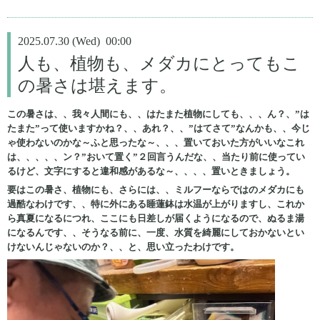
2025.07.30 (Wed) 00:00
人も、植物も、メダカにとってもこ
の暑さは堪えます。
この暑さは、、我々人間にも、、はたまた植物にしても、、、ん？、”は
たまた”って使いますかね？、、あれ？、、”はてさて”なんかも、、今じ
ゃ使わないのかな～ふと思ったな～、、、置いておいた方がいいなこれ
は、、、、、ン？”おいて置く”２回言うんだな、、当たり前に使ってい
るけど、文字にすると違和感があるな～、、、、置いときましょう。
要はこの暑さ、植物にも、さらには、、ミルフーならではのメダカにも
過酷なわけです、、特に外にある睡蓮鉢は水温が上がりますし、これか
ら真夏になるにつれ、ここにも日差しが届くようになるので、ぬるま湯
になるんです、、そうなる前に、一度、水質を綺麗にしておかないとい
けないんじゃないのか？、、と、思い立ったわけです。