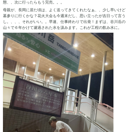
態、、次に行ったらもう完売。。。
母親が、長岡に居た頃は、よく送ってきてくれたなぁ、、少し早いけど
墓参りに行くかな？花火大会も今週末だし、思い立ったが吉日って言う
し。、、、それがいい。。早速、仕事終わりで出発！まずは、谷川岳の
山々で６年かけて濾過された水を汲みます。これが工程の飲み水に。