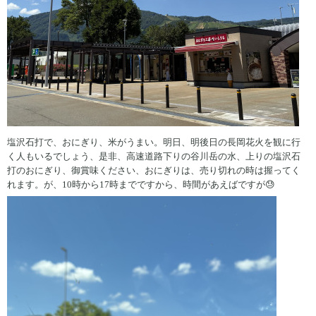
塩沢石打で、おにぎり、米がうまい。明日、明後日の長岡花火を観に行
く人もいるでしょう、是非、高速道路下りの谷川岳の水、上りの塩沢石
打のおにぎり、御賞味ください、おにぎりは、売り切れの時は握ってく
れます。が、10時から17時までですから、時間があえばですが😓