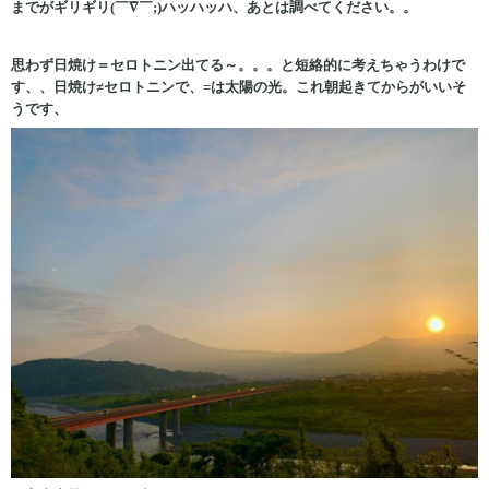
までがギリギリ(￣∇￣;)ハッハッハ、あとは調べてください。。
思わず日焼け＝セロトニン出てる～。。。と短絡的に考えちゃうわけで
す、、日焼け≠セロトニンで、=は太陽の光。これ朝起きてからがいいそ
うです、