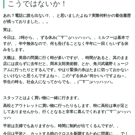
こうではないか！
あれ？電話に誰も出ない❔、、と思いましたよね？実際何軒かの着信履歴
が残っておりました、、。
実は、
今日は、2時から、、ずる休み(￣∇￣;)ハッハッハ。、ミルフーは基本で
すが、、年中無休なので、何も告げることなく半年に一回くらいずる休
みをします。
大概は、美容の問屋に行く時が多いですが、、時間があると、其のまま
店には戻らずに去年だと、岡本太郎美術館、とか、角川武蔵野ミュージ
アムに行ったりとするんです。やはり緊張の糸はたまに切っておかない
といけないと思うんですよね～、この”ずる休み”何かいいですよね～、
学生の時も、社会人になってからでも、、(￣∇￣;)ハッハッハ。
スタッフとはよく買い物に一緒に行きます。
高松とアウトレットに買い物に行ったりもします、特に高松は車が足と
してありませんから、行くとなると非常に喜んでくれます(￣∇￣;)ハッハ
ッハ
平岩は主婦でもありますから、時間に制約が出てくるんですが、、
今日は平岩と、カットする時のクロスを新調するために問屋に、、で！