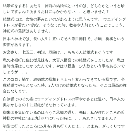
結婚式をするにあたり、神前の結婚式というのは、どちらかというと珍
しいですよね？あまりお目にはかからない、、と思いません？
結婚式には、女性の夢みたいのがあるように思うんです、"ウエデイング
ドレスが着たい”的な、そうなった時、教会や人前ということでしょう、
神前式の選択はありません。
日本の神社では、長い人生に置いてその節目節目で、祈願、祈祷という
習慣があります。
お宮参り、七五三、初詣、厄除け、、もちろん結婚式もそうです
私の永福町に住む従兄妹も、大宮八幡宮での結婚式をしましたが、私は
当時出席はしなかったんです、やはり親族、少人数という事もあるンで
しょうが、、。
このコロナ禍で、結婚式の様相もちょっと変わってきている様です。少
数精鋭でやるとなった時、2人だけの結婚式となったら、そこは最高の舞
台になります。
白無垢でのその姿はウエディングドレスの華やかさとは違い、日本人の
奥ゆかしさの中に威厳がそなわっています。
御朱印を集めているのはもうご承知の通り、先日、私が住むところの氏
神様の神社に”正五九詣り”に行った時に、、、あれ？してません？
初詣に行ったところに5月も9月も行くんだよ、、とまあ、ざっくりです