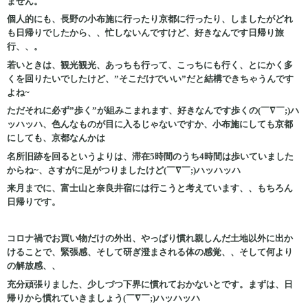
ません。
個人的にも、長野の小布施に行ったり京都に行ったり、しましたがどれ
も日帰りでしたから、、忙しないんですけど、好きなんです日帰り旅
行、、。
若いときは、観光観光、あっちも行って、こっちにも行く、とにかく多
くを回りたいでしたけど、”そこだけでいい”だと結構できちゃうんです
よね~
ただそれに必ず”歩く”が組みこまれます、好きなんです歩くの(￣∇￣;)ハ
ッハッハ、色んなものが目に入るじゃないですか、小布施にしても京都
にしても、京都なんかは
名所旧跡を回るというよりは、滞在5時間のうち4時間は歩いていました
からね~、さすがに足がつりましたけど(￣∇￣;)ハッハッハ
来月までに、富士山と奈良井宿には行こうと考えています、、もちろん
日帰りです。
コロナ禍でお買い物だけの外出、やっぱり慣れ親しんだ土地以外に出か
けることで、緊張感、そして研ぎ澄まされる体の感覚、、そして何より
の解放感、、
充分頑張りました、少しづつ下界に慣れておかないとです。まずは、日
帰りから慣れていきましょう(￣∇￣;)ハッハッハ