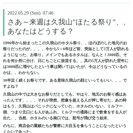
2022.05.29 (Sun) 07:46
さあ～来週は久我山”ほたる祭り”、、
あなたはどうする？
1996年から始まったこの久我山のホタル祭り、、ほのぼのした地元のお
祭りだったのが、、、、今から5～6年ほど前、突如として5万人が訪れる
ようになった、お祭り。メインでもあるホタルは、なんと！2000匹、そ
れを何か所に分け、日にちごとに放流する、、其の5万人が訪れた翌年に
は3000匹に増やしたという事は聞いてはいたが、今はどうなっているの
かは、、わからない。
30年近く続くお祭りです、ある意味久我山の顔といってもいい、、、で
すよね？
久我山の中では大きなお祭りだとしても、やはり、地元のお祭り感はあ
ったんです、、、、それが突然、想像を超える人が押し寄せた、あの時
はもう、久我山はパニックになっていた、ホタルのいない、ミルフー
側、つまり北口にも人があふれ、ミルフーの通路にまで飲食をする人が
出た、、当然、ホタルのいる南口では、怒号が飛び交う始末、
のちに、商店会の重鎮たちが警察に大目玉を食らうことになったという
くらいであった。