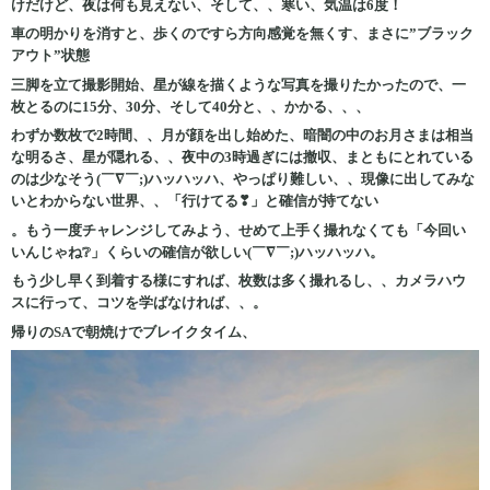
けだけど、夜は何も見えない、そして、、寒い、気温は6度！
車の明かりを消すと、歩くのですら方向感覚を無くす、まさに”ブラック
アウト”状態
三脚を立て撮影開始、星が線を描くような写真を撮りたかったので、一
枚とるのに15分、30分、そして40分と、、かかる、、、
わずか数枚で2時間、、月が顔を出し始めた、暗闇の中のお月さまは相当
な明るさ、星が隠れる、、夜中の3時過ぎには撤収、まともにとれている
のは少なそう(￣∇￣;)ハッハッハ、やっぱり難しい、、現像に出してみな
いとわからない世界、、「行けてる❣」と確信が持てない
。もう一度チャレンジしてみよう、せめて上手く撮れなくても「今回い
いんじゃね❔」くらいの確信が欲しい(￣∇￣;)ハッハッハ。
もう少し早く到着する様にすれば、枚数は多く撮れるし、、カメラハウ
スに行って、コツを学ばなければ、、。
帰りのSAで朝焼けでブレイクタイム、