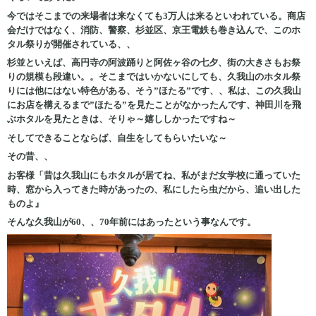
今ではそこまでの来場者は来なくても3万人は来るといわれている。商店
会だけではなく、消防、警察、杉並区、京王電鉄も巻き込んで、このホ
タル祭りが開催されている、、
杉並といえば、高円寺の阿波踊りと阿佐ヶ谷の七夕、街の大きさもお祭
りの規模も段違い。。そこまではいかないにしても、久我山のホタル祭
りには他にはない特色がある、そう”ほたる”です、、私は、この久我山
にお店を構えるまで”ほたる”を見たことがなかったんです、神田川を飛
ぶホタルを見たときは、そりゃ～嬉ししかったですね～
そしてできることならば、自生をしてもらいたいな～
その昔、、
お客様「昔は久我山にもホタルが居てね、私がまだ女学校に通っていた
時、窓から入ってきた時があったの、私にしたら虫だから、追い出した
ものよ』
そんな久我山が60、、70年前にはあったという事なんです。