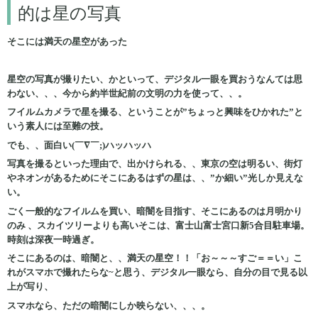
的は星の写真
そこには満天の星空があった
星空の写真が撮りたい、かといって、デジタル一眼を買おうなんては思
わない、、、今から約半世紀前の文明の力を使って、、。
フイルムカメラで星を撮る、ということが”ちょっと興味をひかれた”と
いう素人には至難の技。
でも、、面白い(￣∇￣;)ハッハッハ
写真を撮るといった理由で、出かけられる、、東京の空は明るい、街灯
やネオンがあるためにそこにあるはずの星は、、”か細い”光しか見えな
い。
ごく一般的なフイルムを買い、暗闇を目指す、そこにあるのは月明かり
のみ 、スカイツリーよりも高いそこは、富士山富士宮口新5合目駐車場。
時刻は深夜一時過ぎ。
そこにあるのは、暗闇と、、満天の星空！！「お～～～すご＝＝い」こ
れがスマホで撮れたらな~と思う、デジタル一眼なら、自分の目で見る以
上が写り、
スマホなら、ただの暗闇にしか映らない、、、。