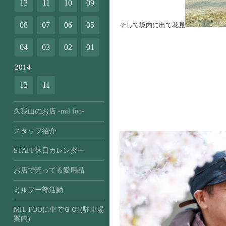
12
11
10
09
08
07
06
05
そして境内に出て花見
04
03
02
01
2014
12
11
久我山のお店 -mil foo-
スタッフ紹介
STAFF休日カレンダー
お店で売ってる愛用品
ミルフー部活動
MIL FOOに車でＧＯ!(駐車場
案内)