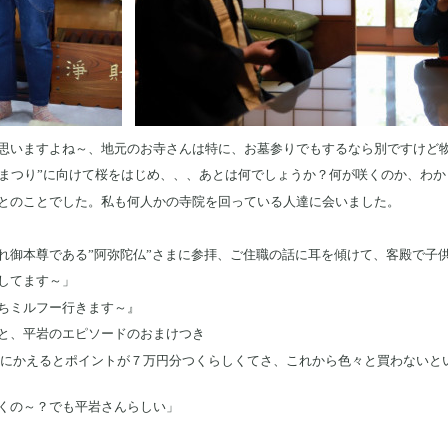
思いますよね～、地元のお寺さんは特に、お墓参りでもするなら別ですけど
山花まつり”に向けて桜をはじめ、、、あとは何でしょうか？何が咲くのか、わ
とのことでした。私も何人かの寺院を回っている人達に会いました。
れ御本尊である”阿弥陀仏”さまに参拝、ご住職の話に耳を傾けて、客殿で子
してます～」
ちミルフー行きます～』
と、平岩のエピソードのおまけつき
Bにかえるとポイントが７万円分つくらしくてさ、これから色々と買わないと
くの～？でも平岩さんらしい」