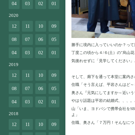
04
03
02
01
2020
12
11
10
09
08
07
06
05
勝手に境内に入っていいのか？って
04
03
02
01
丁度この頃から４/６(土）の”烏
気後れせずに「見学してください」
2019
12
11
10
09
そして、廊下を通って本堂に案内さ
住職「そう言えば、平岩さんはど～
08
07
06
05
奥さん『元気にしてますか～近いう
やはり話題は平岩の結婚式、、、。
04
03
02
01
山「いま、ヨドバシで携帯会社をS
2018
よ」
住職、奥さん「７万円！そんなにつ
12
11
10
09