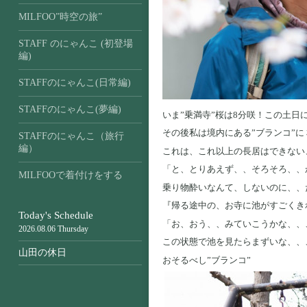
MILFOO”時空の旅”
STAFF のにゃんこ (初登場
編)
STAFFのにゃんこ(日常編)
STAFFのにゃんこ(夢編)
いま”乗満寺”桜は8分咲！この土
その後私は境内にある”ブランコ”
STAFFのにゃんこ（旅行
編）
これは、これ以上の長居はできない
「と、とりあえず、、そろそろ、、
MILFOOで着付けをする
乗り物酔いなんて、しないのに、、た
『帰る途中の、お寺に池がすごくき
Today's Schedule
「お、おう、、みていこうかな、、
2026.08.06 Thursday
この状態で池を見たらまずいな、、
山田の休日
おそるべし”ブランコ”