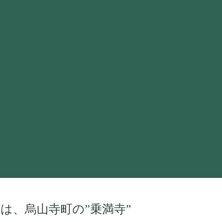
は、烏山寺町の”乗満寺”