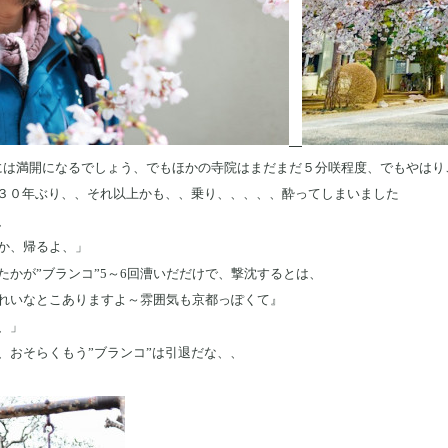
日には満開になるでしょう、でもほかの寺院はまだまだ５分咲程度、でもやは
に３０年ぶり、、それ以上かも、、乗り、、、、、酔ってしまいました
、
か、帰るよ、」
かが”ブランコ”5～6回漕いだだけで、撃沈するとは、
れいなとこありますよ～雰囲気も京都っぽくて』
、」
、おそらくもう”ブランコ”は引退だな、、