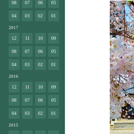
08
07
06
05
04
03
02
01
2017
12
11
10
09
08
07
06
05
04
03
02
01
2016
12
11
10
09
08
07
06
05
04
03
02
01
2015