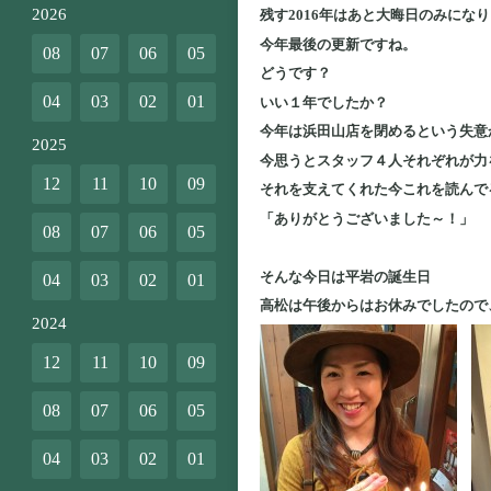
2026
残す2016年はあと大晦日のみに
今年最後の更新ですね。
08
07
06
05
どうです？
04
03
02
01
いい１年でしたか？
今年は浜田山店を閉めるという失意
2025
今思うとスタッフ４人それぞれが力
12
11
10
09
それを支えてくれた今これを読んで
「ありがとうございました～！」
08
07
06
05
そんな今日は平岩の誕生日
04
03
02
01
高松は午後からはお休みでしたので
2024
12
11
10
09
08
07
06
05
04
03
02
01