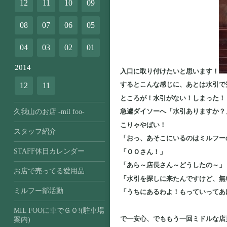
12
11
10
09
08
07
06
05
04
03
02
01
2014
入口に取り付けたいと思います！
するとこんな感じに、あとは水引で
12
11
ところが！水引がない！しまった！
急遽ダイソーへ「水引ありますか？
久我山のお店 -mil foo-
こりゃやばい！
スタッフ紹介
「おっ、あそこにいるのはミルフー
STAFF休日カレンダー
「ＯＯさん！」
「あら～店長さん～どうしたの～」
お店で売ってる愛用品
「水引を探しに来たんですけど、無
ミルフー部活動
「うちにあるわよ！もっていってあ
MIL FOOに車でＧＯ!(駐車場
で一安心、でももう一回ミドルな店
案内)