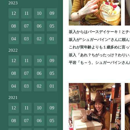
2023
12
11
10
09
08
07
06
05
坂入からはバースデイケーキ！とチ
04
03
02
01
坂入が”シュガーバイン”さんに頼
これが実年齢よりも１歳多めに言っ
2022
坂入「あれ？ちがったっけ？わりい
12
11
10
09
平岩「も～う、シュガーバインさん
08
07
06
05
04
03
02
01
2021
12
11
10
09
08
07
06
05