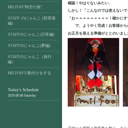
確認！やはりないみたい、
MILFOO”時空の旅”
しかし！「こんなのでは使えないで
「お＝＝＝＝＝＝＝＝＝！確かにす
STAFF のにゃんこ (初登場
編)
で、ようやく完成！お客様からの
お正月を迎える準備がととのいまし
STAFFのにゃんこ(日常編)
STAFFのにゃんこ(夢編)
STAFFのにゃんこ（旅行
編）
MILFOOで着付けをする
Today's Schedule
2026.08.08 Saturday