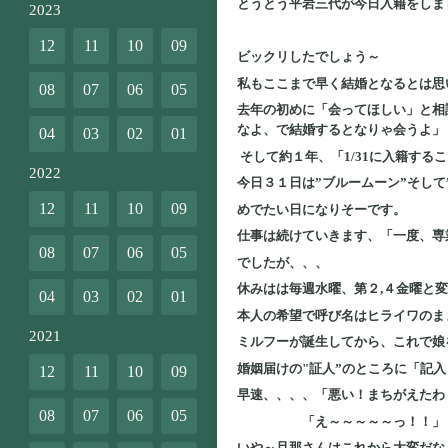
とうとう平岩三代が今日入籍をしま
2023
12
11
10
09
ビックリしたでしょう～
私もここまで早く結婚となるとは思
08
07
06
05
去年の初めに「会ってほしい」と相
なよ、で結婚するとなりゃ会うよ」
04
03
02
01
そして約１年、「1/31に入籍す
2022
今日３１日は”ブルームーン”そして
12
11
10
09
めでたい日になりそーです。
仕事は続けていきます、「一度、専
08
07
06
05
でしたが、、、
休みはは毎週水曜、第２,４金曜と
04
03
02
01
本人の希望で呼び名はヒライワのま
2021
ミルフーが誕生してから、これで娘
婚姻届けの"証人”のところに「記
12
11
10
09
早速、、、、「悪い！まちがえたわ
08
07
06
05
「え～～～～～っ！！」
いや～旦那さんはこれから大変だな～