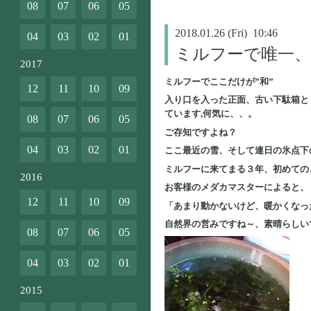
08
07
06
05
2018.01.26 (Fri) 10:46
04
03
02
01
ミルフーで唯一、
2017
ミルフーでここだけが”和”
12
11
10
09
入り口を入った正面、古い下駄箱と
ています,何気に、、。
08
07
06
05
ご存知ですよね？
04
03
02
01
ここ最近の雪、そして連日の氷点下
ミルフーに来てまる３年、初めての
2016
お客様のメダカマスターによると、
12
11
10
09
「あまり動かないけど、暖かくなっ
自然界の営みですね～、素晴らしい
08
07
06
05
04
03
02
01
2015