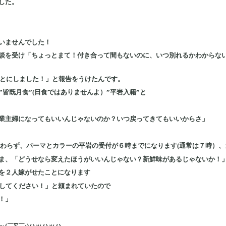
した。
いませんでした！
談を受け「ちょっとまて！付き合って間もないのに、いつ別れるかわからな
ることにしました！」と報告をうけたんです。
”皆既月食”(日食ではありませんよ）”平岩入籍”と
業主婦になってもいいんじゃないのか？いつ戻ってきてもいいからさ」
変わらず、パーマとカラーの平岩の受付が６時までになります(通常は７時）、
ま、「どうせなら変えたほうがいいんじゃない？新鮮味があるじゃないか！
を２人嫁がせたことになります
入してください！」と頼まれていたので
！」
(￣∇￣;)ハッハッハ