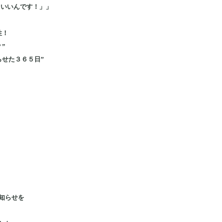
？いいんです！」」
性！
”
らせた３６５日”
知らせを