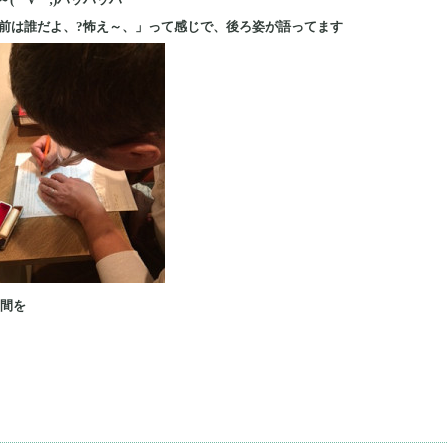
お前は誰だよ、?怖え～、」って感じで、後ろ姿が語ってます
間を