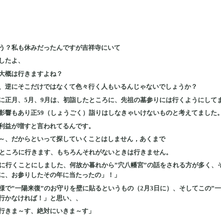
う？私も休みだったんですが吉祥寺にいて
したよ、
大概は行きますよね？
、逆にそこだけではなくて色々行く人もいるんじゃないでしょうか？
に正月、5月、9月は、初詣したところに、先祖の墓参りには行くようにして
影響もあり正59（しょうごく）詣りはしなきゃいけないものと考えてました
利益が増すと言われてるんです。
～、だからといって探していくことはしません，あくまで
たところに行きます、もちろんそれがないときは行きません。
”に行くことにしました、何故か暮れから”穴八幡宮”の話をされる方が多く
に、お参りしたその年に当たったの」！」
様で”一陽来復”のお守りを壁に貼るというもの（2月3日に）、そしてこの”
行かなければ！」と思い、、
行きま～す、絶対にいきま～す」