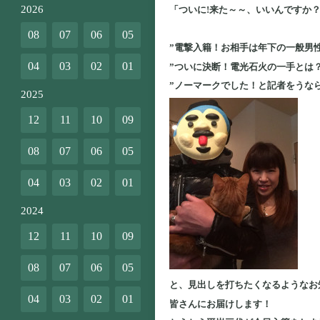
2026
「ついに!来た～～、いいんですか
08
07
06
05
”電撃入籍！お相手は年下の一般男
04
03
02
01
”ついに決断！電光石火の一手とは？
”ノーマークでした！と記者をうな
2025
12
11
10
09
08
07
06
05
04
03
02
01
2024
12
11
10
09
08
07
06
05
と、見出しを打ちたくなるようなお
04
03
02
01
皆さんにお届けします！