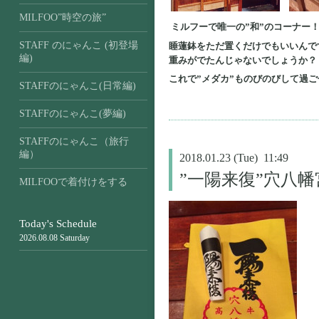
MILFOO”時空の旅”
ミルフーで唯一の”和”のコーナー
STAFF のにゃんこ (初登場
睡蓮鉢をただ置くだけでもいいんで
編)
重みがでたんじゃないでしょうか？
これで”メダカ”ものびのびして過
STAFFのにゃんこ(日常編)
STAFFのにゃんこ(夢編)
STAFFのにゃんこ（旅行
編）
2018.01.23 (Tue) 11:49
”一陽来復”穴八
MILFOOで着付けをする
Today's Schedule
2026.08.08 Saturday