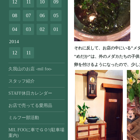
12
11
10
09
08
07
06
05
04
03
02
01
2014
それに反して、お店の中にいる”メ
12
11
”めだか”は、外のメダカたちの子
卵を付けるようになったので、少し
久我山のお店 -mil foo-
スタッフ紹介
STAFF休日カレンダー
お店で売ってる愛用品
ミルフー部活動
MIL FOOに車でＧＯ!(駐車場
案内)