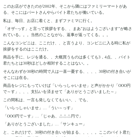
このお店ができたのが2002年、そこから隣にはファミリーマートがあ
る、そこにはパートさんやらバイト君たちが働いている。
私は、毎日、お店に着くと、まずファミマに行く。
「オザ~っす」と言って挨拶をする、、まあ”おはようございます”が略さ
れている。。。当然のことながら、返事が返ってくる。。。
こんなコンビニは、ここだけ、、と言うより、コンビニに入る時に私が
挨拶をするのはここだけ。
商品を手に、レジを通る、、大概買うものは多くても3，4点、、バイト
君たちとは30秒ほどしか相対することはない。。
そんなわずか30秒の時間で人は一喜一憂する、、、、30秒の付き合いが
そこには在る。
商品をレジにもっていけば「いらっしゃいませ」と声がかかり「OOO円
で～す」、、、支払いを済ませて「ありがとうございました～」
この間私は、一言も発しなくてもいい、、でも、
「いらっしゃいませ」…「うい～っす」
「OOO円で～す」…「じゃあ、△△△円で」
「ありがとうございました」…「サンキュー」
と、これだけで、30秒の付き合いが始まる、、、、。ここのバイト君た