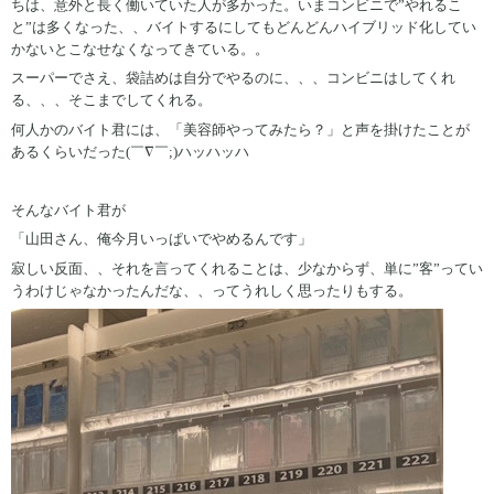
ちは、意外と長く働いていた人が多かった。いまコンビニで”やれるこ
と”は多くなった、、バイトするにしてもどんどんハイブリッド化してい
かないとこなせなくなってきている。。
スーパーでさえ、袋詰めは自分でやるのに、、、コンビニはしてくれ
る、、、そこまでしてくれる。
何人かのバイト君には、「美容師やってみたら？」と声を掛けたことが
あるくらいだった(￣∇￣;)ハッハッハ
そんなバイト君が
「山田さん、俺今月いっぱいでやめるんです」
寂しい反面、、それを言ってくれることは、少なからず、単に”客”ってい
うわけじゃなかったんだな、、ってうれしく思ったりもする。