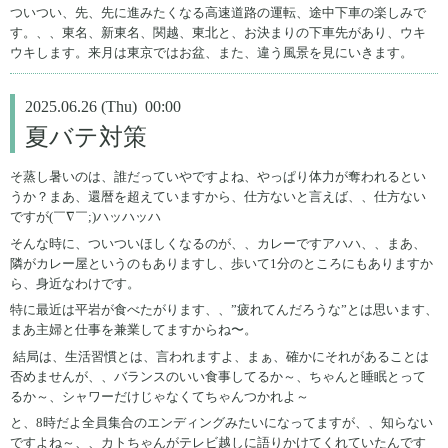
ついつい、先、先に進みたくなる高速道路の運転、途中下車の楽しみで
す。、、東名、新東名、関越、東北と、お決まりの下車先があり、ウキ
ウキします。来月は東京ではお盆、また、違う風景を見にいきます。
2025.06.26 (Thu) 00:00
夏バテ対策
そ蒸し暑いのは、誰だっていやですよね、やっぱり体力が奪われるとい
うか？まあ、還暦を超えていますから、仕方ないと言えば、、仕方ない
ですが(￣∇￣;)ハッハッハ
そんな時に、ついついほしくなるのが、、カレーですアハハ、、まあ、
隣がカレー屋というのもありますし、歩いて1分のところにもありますか
ら、身近なわけです。
特に最近は平岩が食べたがります、、”疲れてんだろうな”とは思います、
まあ主婦と仕事を兼業してますからね〜。
結局は、生活習慣とは、言われますよ、まぁ、確かにそれがあることは
否めませんが、、バランスのいい食事してるか～、ちゃんと睡眠とって
るか～、シャワーだけじゃなくてちゃんつかれよ～
と、8時だよ全員集合のエンディングみたいになってますが、、知らない
ですよね～、、カトちゃんがテレビ越しに語りかけてくれていたんです