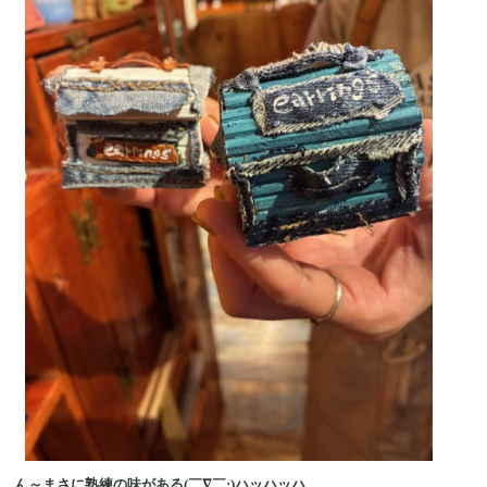
ん～まさに熟練の味がある(￣∇￣;)ハッハッハ。