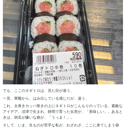
でも、ここのネギトロは、見た目が違う、
一見、軍艦から、はみ出している感じだが、違う、
これ、太巻きカッパ巻きの上にネギトロがこんもりのっている、素敵な
アイデア。沼津で生まれ、静岡で育った女房が、「美味しい」。あると
きは、胡瓜が嫌いな娘が、「うっま！」。
そして、いま、生ものが苦手な私が、わざわざ、ここに来てしまう😆