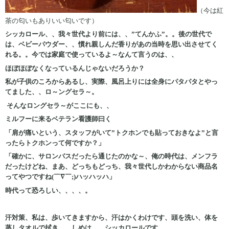
（今は紅
茶の匂いもありいい匂いです）
シッカロール、、我々世代より前には、、”てんかふ”。。後の世代で
は、ベビーパウダー、、慣れ親しんだ香りがあの当時を思い出させてく
れる。。今では家庭で使っているよ～なんて言うのは、、
ほぼほぼなくなっているんじゃないだろうか？
私が子供のころからあるし、実際、風呂上りには全身にパタパタとやっ
てました、、ロ～ングセラ～。
そんなロングセラ～がここにも、、
ミルフーに来るベテラン看護師曰く
「肩が痛いという、スタッフがいて”トクホンでも貼っておきなよ”と言
ったらトクホンって何ですか？」
「確かに、サロンパスだったら通じたのかな～、俺の時代は、メンフラ
だったけどね、まあ、どっちもどっち、我々世代しかわからない商品名
ってやつですね(￣∇￣;)ハッハッハ」
時代って恐ろしい、、、、。
汗対策、私は、歩いてきますから、汗はかくわけです、頭を洗い、体を
蒸しタオルで拭き、、しめは、、シッカロールです