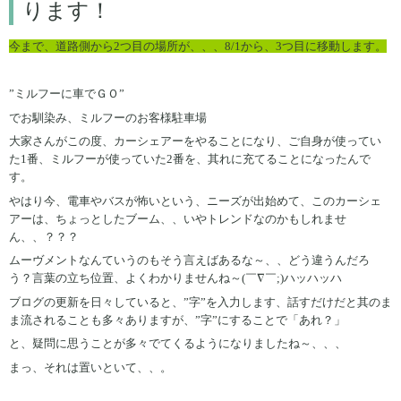
ります！
今まで、道路側から2つ目の場所が、、、8/1から、3つ目に移動します。
”ミルフーに車でＧＯ”
でお馴染み、ミルフーのお客様駐車場
大家さんがこの度、カーシェアーをやることになり、ご自身が使ってい
た1番、ミルフーが使っていた2番を、其れに充てることになったんで
す。
やはり今、電車やバスが怖いという、ニーズが出始めて、このカーシェ
アーは、ちょっとしたブーム、、いやトレンドなのかもしれませ
ん、、？？？
ムーヴメントなんていうのもそう言えばあるな～、、どう違うんだろ
う？言葉の立ち位置、よくわかりませんね～(￣∇￣;)ハッハッハ
ブログの更新を日々していると、”字”を入力します、話すだけだと其のま
ま流されることも多々ありますが、”字”にすることで「あれ？」
と、疑問に思うことが多々でてくるようになりましたね～、、、
まっ、それは置いといて、、。