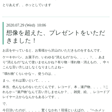
とりあえず、、ホッとしています
2020.07.29 (Wed) 10:06
想像を超えた、プレゼントをいただ
きました！
お店をやっていると、お客様から沢山のいただきものをするんです、
ケーキやパン、お菓子の、いわゆる”消えもの”から、、、、❔、、あま
り”消えもの”なんて使いませんかね？有り物・壊れ物・消えもの、、中々
こんな言い方しはしなくなりましたよね～
”壊れ物”くらいかな～、使うのは、、
まっ、それは置いといて、、、。
本当、色んなものをいただくんです、レコード、本，瀬戸物、、、、❔こ
れもか～”瀬戸物”なんて言い方しませんか？、、雑貨、絵、、レコードプ
レイヤー上からなんかもあるンです、、
で、
今日頂いたのが、、、、、驚くなかれ！現場といえばの、、”ヘルメッ