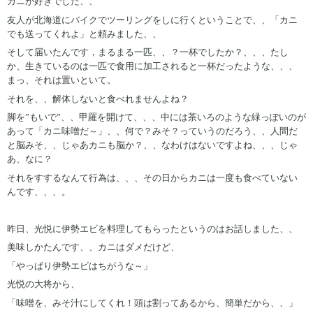
カニが好きでした、、
友人が北海道にバイクでツーリングをしに行くということで、、「カニ
でも送ってくれよ」と頼みました、、
そして届いたんです，まるまる一匹、、？一杯でしたか？、、、たし
か、生きているのは一匹で食用に加工されると一杯だったような、、、
まっ、それは置いといて。
それを、、解体しないと食べれませんよね？
脚を”もいで”、、甲羅を開けて、、、中には茶いろのような緑っぽいのが
あって「カニ味噌だ～」、、何で？みそ？っていうのだろう、、人間だ
と脳みそ、、じゃあカニも脳か？、、なわけはないですよね、、、じゃ
あ、なに？
それをすするなんて行為は、、、その日からカニは一度も食べていない
んです、、、。
昨日、光悦に伊勢エビを料理してもらったというのはお話しました、、
美味しかたんです、、カニはダメだけど、
「やっぱり伊勢エビはちがうな～」
光悦の大将から、
「味噌を、みそ汁にしてくれ！頭は割ってあるから、簡単だから、、」