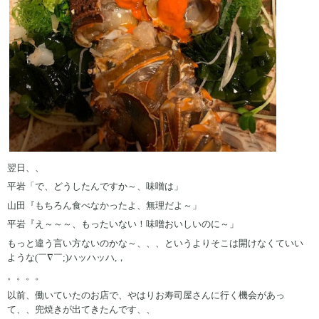
翌日、、
平岩「で、どうしたんですか～、味噌は」
山田『もちろん食べなかったよ、無理だよ～」
平岩『え～～～、もったいない！味噌おいしいのに～」
もっと違う言い方ないのかな～、、、というよりそこは開けなくていい
ような(￣∇￣;)ハッハッハ,，
。。。。
以前、働いていたのお店で、やはりお寿司屋さんに行く機会があっ
て、、兜焼きが出てきたんです、、