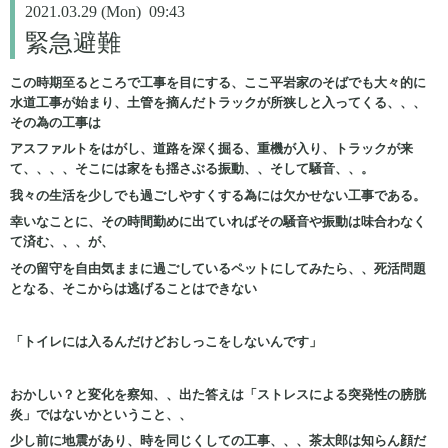
2021.03.29 (Mon) 09:43
緊急避難
この時期至るところで工事を目にする、ここ平岩家のそばでも大々的に
水道工事が始まり、土管を摘んだトラックが所狭しと入ってくる、、、
その為の工事は
アスファルトをはがし、道路を深く掘る、重機が入り、トラックが来
て、、、、そこには家をも揺さぶる振動、、そして騒音、、。
我々の生活を少しでも過ごしやすくする為には欠かせない工事である。
幸いなことに、その時間勤めに出ていればその騒音や振動は味合わなく
て済む、、、が、
その留守を自由気ままに過ごしているペットにしてみたら、、死活問題
となる、そこからは逃げることはできない
「トイレには入るんだけどおしっこをしないんです」
おかしい？と変化を察知、、出た答えは「ストレスによる突発性の膀胱
炎」ではないかということ、、
少し前に地震があり、時を同じくしての工事、、、茶太郎は知らん顔だ