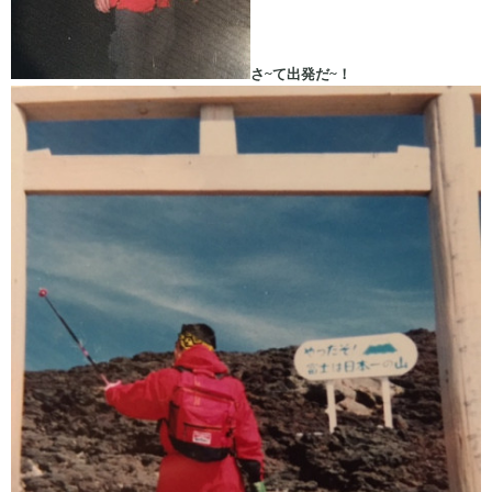
さ~て出発だ~！