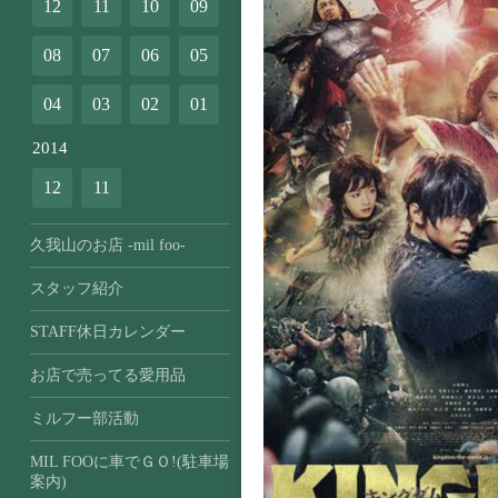
12
11
10
09
08
07
06
05
04
03
02
01
2014
12
11
久我山のお店 -mil foo-
スタッフ紹介
STAFF休日カレンダー
お店で売ってる愛用品
ミルフー部活動
MIL FOOに車でＧＯ!(駐車場
案内)