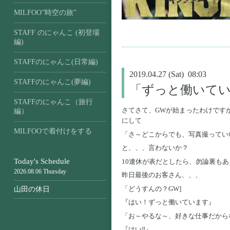
MILFOO”時空の旅”
STAFF のにゃんこ (初登場
編)
STAFFのにゃんこ(日常編)
2019.04.27 (Sat) 08:03
STAFFのにゃんこ(夢編)
「ずっと働いて
STAFFのにゃんこ（旅行
さてさて、GWが始まったわけです
編）
にして
MILFOOで着付けをする
「さ～どこからでも、写真撮ってい
と、、、言わないか？
Today's Schedule
10連休が表だとしたら、勿論裏もあ
2026.08.06 Thursday
昨日最後のお客さん、、、
「どうすんの？GW]
山田の休日
『はい！ずっと働いています』
「お～やるな～、好きな仕事だから
『はい‼』