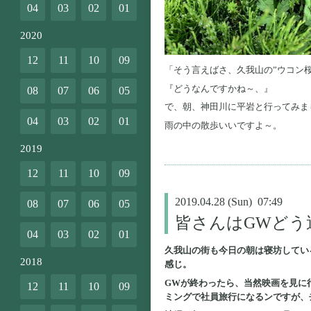
04
03
02
01
2020
12
11
10
09
「そう言えばさ、久我山の”ウコン
『どうなんですかね～、』
08
07
06
05
で、朝、神田川に平岩と行ってみま
04
03
02
01
雨の中の散歩いいですよ～。
2019
12
11
10
09
2019.04.28 (Sun) 07:49
08
07
06
05
皆さんはGWどう
04
03
02
01
久我山の街も今日の朝は寝坊してい
2018
感じ。
GWが終わったら、当然映画を見に
12
11
10
09
ミングで社員旅行になるンですが、