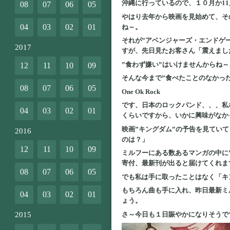
沖縄に行っているので、１０月か1
08
07
06
05
やはり去年から映画を見始めて、そ
04
03
02
01
ね～。
それが”アベンジャーズ・エンドゲ
2017
すが、先日見たお客さん「震えまし
”食わず嫌い”はいけませんからね～
12
11
10
09
そんな今まで”食べたことのなかっ
08
07
06
05
One Ok Rock
です、日本のロックバンド、、、私
04
03
02
01
くらいですから、いかに興味がなかっ
映画”キングダム”の予告を見てい
2016
のは？」
12
11
10
09
ミルフーにある数あるマンガの中に
寄付、最新刊が出ると届けてくれま
08
07
06
05
でも私は手に取ったことはなく「キ
もちろん曲も手に入れ、昨日最新ミ
04
03
02
01
ょう。
さ～今日も１日賑やかになりそうで
2015