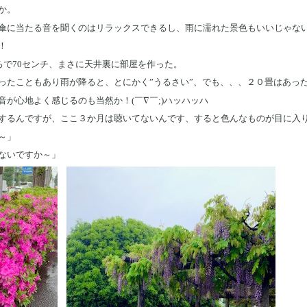
か。
傘に当たる音を聞くのはリラックスできるし、雨に濡れた景色もいいじゃな
！
ろで70センチ、まさに天井裏に部屋を作った。
ったこともあり雨が降ると、とにかく”うるさい”、でも、、、２０畳はあっ
が心地よく感じるのも当然か！(￣∇￣;)ハッハッハ
するんですが、ここ３か月は聴いてないんです、すると色んなものが目に入
～」
ないですか～」