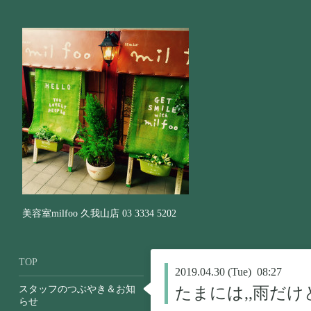
美容室milfoo 久我山店 03 3334 5202
TOP
2019.04.30 (Tue) 08:27
スタッフのつぶやき＆お知
たまには,,雨だ
らせ