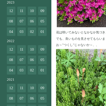
2023
12
11
10
09
08
07
06
05
04
03
02
01
花は咲いてみないとなかなか気づき
でも、良いものを見させてもらいま
2022
お～”つくし”じゃないか～、、
12
11
10
09
08
07
06
05
04
03
02
01
2021
12
11
10
09
08
07
06
05