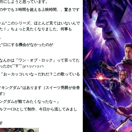
1月にしようと思っています。
の中でも３時間を超える上映時間、、驚きです
ーム”このシリーズ、ほとんど見てはいないんで
た！」ちょっと見たくなりました、何事も
、
た”口にする機会がなかったのが
なんかは「ワン・オブ・ロック」って言ってた
たか(￣∇￣;)ハッハッハ
て「お～カッコいいな～だれだ？この歌っている
”キングダム”はあります（スイーツ男爵が全巻
す）
ングダムが観てみたくなったな～」
ルフーCDとして制作、今日から流してみまし
す