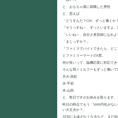
と、おもちゃ屋に就職した男性
と、思えば
「どうすんだ？GW、ずっと働くか
『そうっすね～、ずっといますよ、家
「いいね～、自分さ美容師になれよ
「まじっすか？」
『ファミマでバイトできたら、どこ
とファミリーマートのS君。
何が良いって、臨機応変に対応でき
そんな我々ミルフーもずっと働いて
月火-高松
水-平岩
木-山田
と、祭日ですがお休みを取ります、
昨日の時点でもう「5000円札がな
い大丈夫か？」
ATMにお金がなくなるなど、まだ