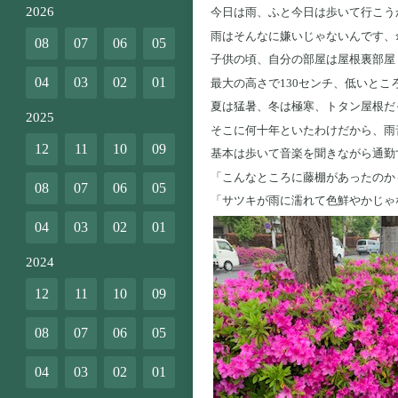
2026
今日は雨、ふと今日は歩いて行こう
雨はそんなに嫌いじゃないんです、
08
07
06
05
子供の頃、自分の部屋は屋根裏部屋
04
03
02
01
最大の高さで130センチ、低いとこ
夏は猛暑、冬は極寒、トタン屋根だ
2025
そこに何十年といたわけだから、雨音
12
11
10
09
基本は歩いて音楽を聞きながら通勤
「こんなところに藤棚があったのか
08
07
06
05
「サツキが雨に濡れて色鮮やかじゃ
04
03
02
01
2024
12
11
10
09
08
07
06
05
04
03
02
01