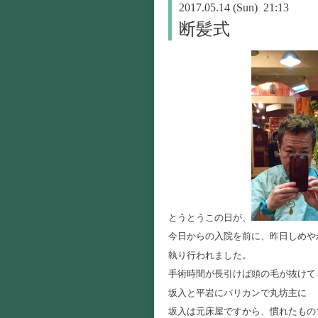
2017.05.14 (Sun) 21:13
断髪式
とうとうこの日が、
今日からの入院を前に、昨日しめや
執り行われました。
手術時間が長引けば頭の毛が抜けて
坂入と平岩にバリカンで丸坊主に
坂入は元床屋ですから、慣れたもの