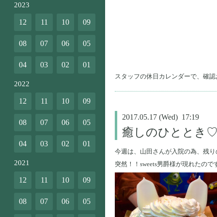
2023
12
11
10
09
08
07
06
05
04
03
02
01
スタッフの休日カレンダーで、確認
2022
12
11
10
09
2017.05.17 (Wed) 17:19
08
07
06
05
癒しのひととき
04
03
02
01
今週は、山田さんが入院の為、残り
2021
突然！！sweets男爵様が現れた
12
11
10
09
08
07
06
05