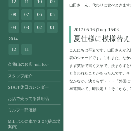
12
11
10
09
山田さーん、代わりに食べときます
08
07
06
05
04
03
02
01
2017.05.16 (Tue) 15:03
夏仕様に模様替え
2014
12
11
こんにちは平岩です。山田さんが入
表のシェードです。これまた、なか
久我山のお店 -mil foo-
まず英語で書く文章で、決まらずと
と言われたことがあったんです。そ
スタッフ紹介
なかなか、決まらず・・・「外国に
STAFF休日カレンダー
早速聞いて、即決定！！そこから、
お店で売ってる愛用品
ミルフー部活動
MIL FOOに車でＧＯ!(駐車場
案内)