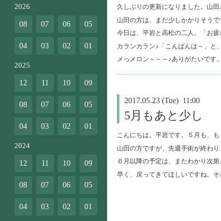
2026
久しぶりの更新になりました。山田
山田の方は、まだ少しかかりそうで
08
07
06
05
今日は、平岩と高松の二人。「お疲
04
03
02
01
カランカラン♪「こんばんは～」と
メっメロン～～～♪ありがたいです
2025
12
11
10
09
2017.05.23 (Tue) 11:00
08
07
06
05
5月もあと少し
04
03
02
01
こんにちは。平岩です。５月も、も
2024
山田の方ですが、先週手術が終わり
６月以降の予定は、またわかり次第
12
11
10
09
早く、戻ってきてほしいですね。そ
08
07
06
05
04
03
02
01