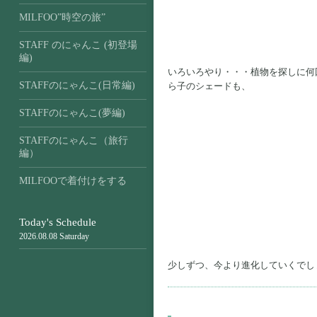
MILFOO”時空の旅”
STAFF のにゃんこ (初登場
編)
いろいろやり・・・植物を探しに何
STAFFのにゃんこ(日常編)
ら子のシェードも、
STAFFのにゃんこ(夢編)
STAFFのにゃんこ（旅行
編）
MILFOOで着付けをする
Today's Schedule
2026.08.08 Saturday
少しずつ、今より進化していくでし