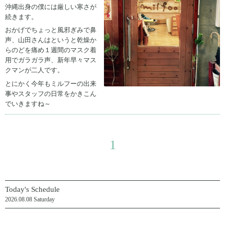
沖縄出身の僕には厳しい寒さが
続きます。
おかげでちょっと風邪ぎみで鼻
声、山田さんはというと乾燥か
らのどを痛め１週間のマスク着
用でガラガラ声、新年早々マス
クマンが二人です。
とにかく今年もミルフーの出来
事やスタッフの日常をかきこん
でいきますね～
1
Today's Schedule
2026.08.08 Saturday