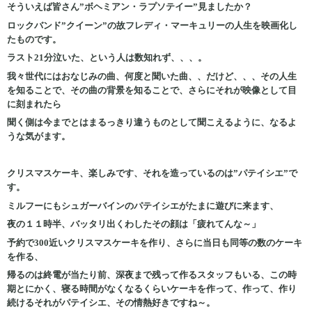
そういえば皆さん”ボヘミアン・ラプソテイー”見ましたか？
ロックバンド”クイーン”の故フレディ・マーキュリーの人生を映画化し
たものです。
ラスト21分泣いた、という人は数知れず、、、。
我々世代にはおなじみの曲、何度と聞いた曲、、だけど、、、その人生
を知ることで、その曲の背景を知ることで、さらにそれが映像として目
に刻まれたら
聞く側は今までとはまるっきり違うものとして聞こえるように、なるよ
うな気がます。
クリスマスケーキ、楽しみです、それを造っているのは”パテイシエ”で
す。
ミルフーにもシュガーバインのパテイシエがたまに遊びに来ます、
夜の１１時半、バッタリ出くわしたその顔は「疲れてんな～」
予約で300近いクリスマスケーキを作り、さらに当日も同等の数のケーキ
を作る、
帰るのは終電が当たり前、深夜まで残って作るスタッフもいる、この時
期とにかく、寝る時間がなくなるくらいケーキを作って、作って、作り
続けるそれがパテイシエ、その情熱好きですね～。