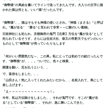
”御幣猿”の凧絵を書いてラインで送ってきたんです。大入りの文字に描
かれた猿は何とも、いい”猿”だったんです。
”御幣猿”、、猿はそもそも神様の使いとされ、”神猿（まさる）”と呼ば
れ。”魔が去る" "勝る”と言われて非常～～に験のいい動物。
日枝神社にも祀られ、京都御所の鬼門【北東】方位を”魔が去る”として
祀られているそうす、さらには住吉大社、柴又の帝釈天でもゲンのいい
ものとして”御幣猿”が売っていたりもします
「何かいい雰囲気だな～、この凧」私にとっては初めての絵だったんで
す、”御幣猿”が、、、。ついでに、色々と検索、、
開運を願い、厄を払うという、、
で、返信をしました、、、
「山田さん！気に入ってくれたみたいだから、、名前入れて、凧にして
差し上げます」
「え～～～～～～～～～～～～っ！」
今年、私は方位除けをしました、、それが鬼門です、そこの”魔が去
る”としている”御幣猿”、、それが、急に舞いこんできた、