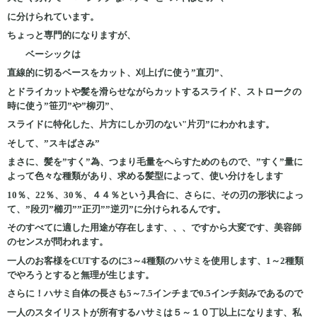
に分けられています。
ちょっと専門的になりますが、
ベーシックは
直線的に切るベースをカット、刈上げに使う”直刃”、
とドライカットや髪を滑らせながらカットするスライド、ストロークの
時に使う”笹刃”や”柳刃”、
スライドに特化した、片方にしか刃のない"片刃”にわかれます。
そして、”スキばさみ”
まさに、髪を”すく”為、つまり毛量をへらすためのもので、”すく”量に
よって色々な種類があり、求める髪型によって、使い分けをします
10％、22％、30％、４４％という具合に、さらに、その刃の形状によっ
て、”段刃”櫛刃””正刃””逆刃”に分けられるんです。
そのすべてに適した用途が存在します、、、ですから大変です、美容師
のセンスが問われます。
一人のお客様をCUTするのに3～4種類のハサミを使用します、1～2種類
でやろうとすると無理が生じます。
さらに！ハサミ自体の長さも5～7.5インチまで0.5インチ刻みであるので
一人のスタイリストが所有するハサミは５～１０丁以上になります、私