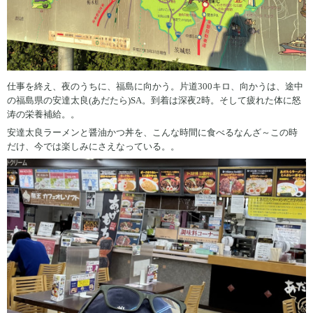
仕事を終え、夜のうちに、福島に向かう。片道300キロ、向かうは、途中
の福島県の安達太良(あだたら)SA。到着は深夜2時。そして疲れた体に怒
涛の栄養補給。。
安達太良ラーメンと醤油かつ丼を、こんな時間に食べるなんざ～この時
だけ、今では楽しみにさえなっている。。