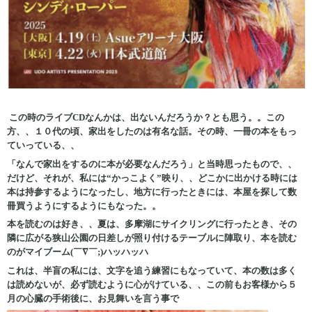
この時のライブCDなんかは、出ないんだろうか？とも思う。。この
方、、１０代の頃、家出をしたのは有名な話。その時、一冊の本をもっ
ていっている、、
「なんで家出をするのに本が必要なんだろう」と当時思ったもので、、
だけど、それが、私には“かっこよく”映り、、どこかに出かける時には
本は持参するようになったし、地方に行ったときには、本屋を探して数
冊買うようにするようにもなった。。
本を読むのは好き、、夏は、多摩湖にサイクリングに行ったとき、その
隣に広がる狭山公園の日差しが照り付けるテーブルに陣取り、本を読む
のがマイブーム(￣∇￣;)ハッハッハ
これは、半盲の私には、文字を追う練習にもなっていて、本の数は多く
は読めないが、必ず読むように心がけている、、この前もお客様から５
月の心臓の手術後に、お見舞いを言う事で