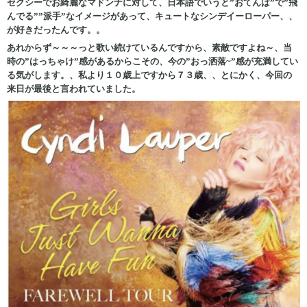
セクシーでお綺麗なマドンナに対して、日本語でいうと”おてんば”で”飛
んでる””派手”なイメージがあって、キュートなシンデイーローパー、、
が好きだったんです。。
あれからず～～～っと歌い続けているんですから、素敵ですよね～、当
時の”はっちゃけ”感があるからこその、今の”おっ洒落~”感が充満してい
る気がします。、私より１０歳上ですから７３歳、、とにかく、今回の
来日が最後と言われていました。