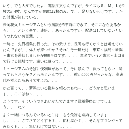
いや、でも大変でしたよ、電話注文なんですが、サイズもＳ、Ｍ、Ｌが2
枚の計4枚、なんですが在庫は2枚のみ、で、、足りないわけです。。た
だ財団が卸している、
長岡花火ミュージアムという施設が5年前にできて、そこにならあるか
も、、、という事で、連絡、、あったんですが、配送はしていないとい
うつれないお言葉、、、
一時は、先日福島に行った、その乗りで、長岡も行くか？とは考えてい
たんですが、、体力が持つのか？それこそ一度だけ、東京～福島～新潟
～東京を運転しましたが900キロです、、、、東名でいうと東京～山口ま
で行ける距離です、迷いに迷って、、、。
ミュージアムのそばに便利屋があって、そに頼んで、買ってもらい、送
ってもらおうか？とも考えたんです、、、確か5500円だったかな、高速
代を考えたらありですよね、、。
かと言って、、新潟にいる従妹を頼るのもね～、、どうかと思いま
す、、ここはね～、、、、
どうです、そういうつきあいかたできます？冠婚葬祭だけでしょ
う、、、ね？
よく一緒につるんでいるいとこは、もう免許を返納しています
し、、、、さてさてどうする？、、便利屋か？、、そんなプランやって
みたくも、、、無いわけではないし、、、