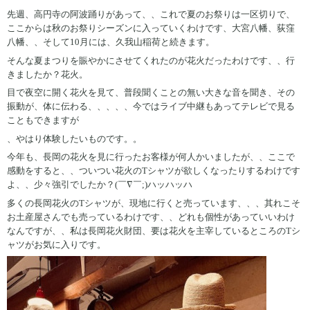
先週、高円寺の阿波踊りがあって、、これで夏のお祭りは一区切りで、
ここからは秋のお祭りシーズンに入っていくわけです、大宮八幡、荻窪
八幡、、そして10月には、久我山稲荷と続きます。
そんな夏まつりを賑やかにさせてくれたのが花火だったわけです、、行
きましたか？花火。
目で夜空に開く花火を見て、普段聞くことの無い大きな音を聞き、その
振動が、体に伝わる、、、、、今ではライブ中継もあってテレビで見る
こともできますが
、やはり体験したいものです。。
今年も、長岡の花火を見に行ったお客様が何人かいましたが、、ここで
感動をすると、、ついつい花火のTシャツが欲しくなったりするわけです
よ、、少々強引でしたか？(￣∇￣;)ハッハッハ
多くの長岡花火のTシャツが、現地に行くと売っています、、、其れこそ
お土産屋さんでも売っているわけです、、どれも個性があっていいわけ
なんですが、、私は長岡花火財団、要は花火を主宰しているところのTシ
ャツがお気に入りです。