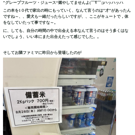
”グレープフルーツ・ジュース“燃やしてませんよ(￣∇￣;)ハッハッハ
この本を1０代で家出の時にもっていく、なんて言うのは”才”があったん
ですね～、、愛犬も一緒だったらしいですが、、ここがキュートで，体
をなしていたって事ですな～。
に、しても、自分の時間の中で出会える本なんて言うのはそう多くはな
いでしょう、いい本にまた出合えたって感じでした。。
そしてお隣ファミマに昨日から登場したのが