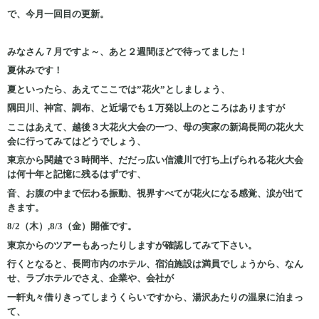
で、今月一回目の更新。
みなさん７月ですよ～、あと２週間ほどで待ってました！
夏休みです！
夏といったら、あえてここでは”花火”としましょう、
隅田川、神宮、調布、と近場でも１万発以上のところはありますが
ここはあえて、越後３大花火大会の一つ、母の実家の新潟長岡の花火大
会に行ってみてはどうでしょう、
東京から関越で３時間半、だだっ広い信濃川で打ち上げられる花火大会
は何十年と記憶に残るはずです、
音、
お腹の中まで伝わる振動、視界すべてが花火になる感覚、涙が出て
きます。
8/2（木）,8/3（金）開催です。
東京からのツアーもあったりしますが確認してみて下さい。
行くとなると、長岡市内のホテル、宿泊施設は満員でしょうから、なん
せ、ラブホテルでさえ、企業や、会社が
一軒丸々借りきってしまうくらいですから、湯沢あたりの温泉に泊まっ
て、