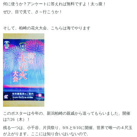
何に使うか？アンケートに答えれば無料ですよ！太っ腹！
ぜひ、目で見て、さ～行こうか！
そして、柏崎の花火大会、こちらは海でやります
このポスターは今年の、新潟柏崎の親戚から送ってもらいました、開催
は7/26（木）！
残る一つは、小千谷、片貝祭り、9/9.と9/10に開催、世界で唯一の４尺玉
が上がります。ここには知り合いはいないので、