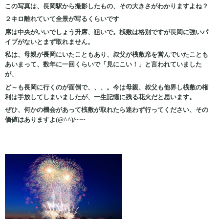
この写真は、長岡駅から撮影したもの、その大きさがわかりますよね？
２キロ離れていて全景が写るくらいです
席は中央がいいでしょう升席、狙いで。桟敷は格別ですが長岡に強いパ
イプがないとまず取れません。
私は、母親が長岡にいたこともあり、叔父が桟敷席を営んでいたことも
あいまって、数年に一回くらいで「見にこい！」と言われていました
が、
ど～も長岡に行くのが面倒で、、、。今は母親、叔父も他界し桟敷の権
利は手放してしまいましたが、一生記憶に残る花火だと思います。
ぜひ、何かの機会があって桟敷が取れたら迷わず行ってください、その
価値はありますよ(@^^)/~~~