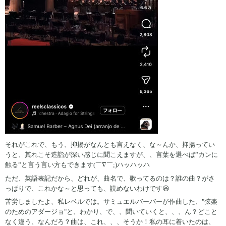
それがこれで、もう、抑揚がなんとも言えなく、な～んか、抑揚ってい
うと、其れこそ造詣が深い感じに聞こえますが、、言葉を選べば”カンに
触る”と言う言い方もできます(￣∇￣;)ハッハッハ
ただ、英語表記だから、どれが、曲名で、歌ってるのは？誰の曲？がさ
っぱりで、これかな～と思っても、読めないわけです😆
苦労しましたよ、私レベルでは。サミュエルバーバーが作曲した、"弦楽
のためのアダージョ"と、わかり、で、、聞いていくと、、、ん？どこと
なく違う、なんだろ？曲は、これ、、、そうか！私の耳に着いたのは、