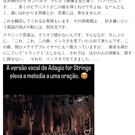
辻井伸行のラ.カンパネラ、テレビで映像を見た事で、ハマったんで
す、、、多くのピアニストがこの曲を弾くわけですよね、なーんとな
く、違いはわかりま抑揚とか、言葉には、表せませんが、、、
これを解説してくれるお客様もいます、その深堀感は、、好き嫌いとい
う造詣の浅さの私には、別次元です。
クラシック音楽は、そうそう聴かないんです。そんななか、久しぶり
に、「これ、これ、この曲」インスタを見ていたら出て来たんです。こ
の曲、我がメデイアプレイヤーにも一曲入っていますが、、曲名を疎か
にしていて”トラック１”としかなく、それでは、ほかの人の演奏を、探す
に探せない、、それが、インスタで出てきました。。。