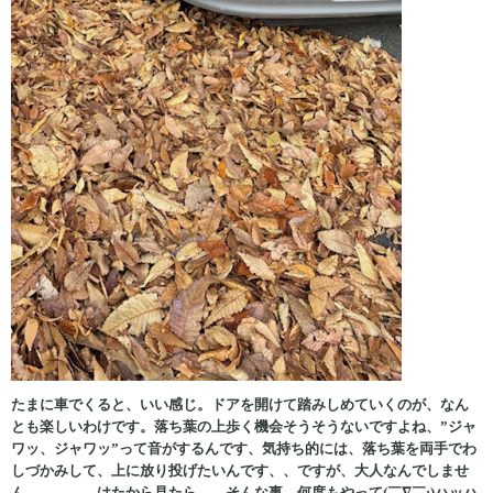
たまに車でくると、いい感じ。ドアを開けて踏みしめていくのが、なん
とも楽しいわけです。落ち葉の上歩く機会そうそうないですよね、”ジャ
ワッ、ジャワッ”って音がするんです、気持ち的には、落ち葉を両手でわ
しづかみして、上に放り投げたいんです、、ですが、大人なんでしませ
ん、、、、、はたから見たら、、そんな事、何度もやって(￣∇￣;)ハッハ