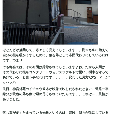
ほとんどが落葉して、寒々しく見えてしまいます。。樹木も冬に備えて
自分の根を暖かくするために、葉を落として布団代わりにしているわけ
です、つまり
でも都会では、その布団は掃除されてしまいますよね。だから人間は、
その代わりに根をコンクリートやらアスファルトで覆い、樹木を守って
あげている、と言う事なわけです、、、、、変わった見方だな(￣∇￣;)ハ
ッハッハ
先日、神宮外苑のイチョウ並木が映像で映しだされたときに、道路一車
線分が黄色の落ち葉で埋め尽くされていたんです、、これは～、風情が
ありました。
落ち葉が多くたまっている光景というのは、普段、我々が生活している