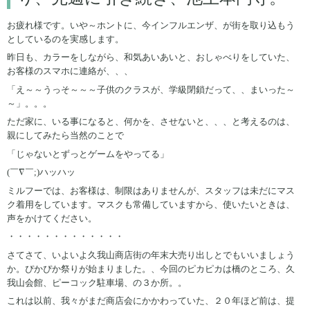
お疲れ様です。いや～ホントに、今インフルエンザ、が街を取り込もう
としているのを実感します。
昨日も、カラーをしながら、和気あいあいと、おしゃべりをしていた、
お客様のスマホに連絡が、、、
「え～～うっそ～～～子供のクラスが、学級閉鎖だって、、まいった～
～」。。。
ただ家に、いる事になると、何かを、させないと、、、と考えるのは、
親にしてみたら当然のことで
「じゃないとずっとゲームをやってる」
(￣∇￣;)ハッハッ
ミルフーでは、お客様は、制限はありませんが、スタッフは未だにマス
ク着用をしています。マスクも常備していますから、使いたいときは、
声をかけてください。
・・・・・・・・・・・・・
さてさて、いよいよ久我山商店街の年末大売り出しとでもいいましょう
か。ぴかぴか祭りが始まりました。、今回のピカピカは橋のところ、久
我山会館、ピーコック駐車場、の３か所。。
これは以前、我々がまだ商店会にかかわっていた、２０年ほど前は、提