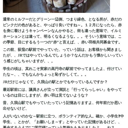
通常のミルフーだとグリーン一辺倒、つまり緑色、となる所が、赤だの
ピンクだの色があると、やっぱり良いですね～。１２月になったら、赤
を身に着けようキャンペーンなんかやると、街も違った意味で、イルミ
ネーションとは違って、明るくなるような。。。そういう意味では、こ
の季節、目にするもう一つの”赤”と言えば、、赤い羽根共同募金です。
この前、荻窪の駅前でやっていた、っていう話は、お客様から聞きまし
たが、、JRではやっているんでしょうか？なんだかもう懐かしいってい
う感じがしちゃいますが、、。
学生の頃は、其れこそ実家の高円寺の駅前でやってましたよ、付けてい
たな～、、でもなんかちょっと恥ずかしくて。。。
JRだけじゃなくて、久我山の駅とかでもやっているんですか？
最近駅前には、議員さんが立って演説と「行ってらっしゃい」をやって
いるのは目にしますが、赤い羽は見てないような？
昔、久我山駅でもやっていたっていう記憶ありますよ、何年前だか思い
出せないけど、
人がいないのかな～駅前に立つ、ボランティア的な人。確か、小学生❓中
学生、、とかが、「お願いしま～す」とやっていた記憶があるけど、、
募金するうえで”ご苦労様”っていう気持ちもありましたよ、、ね？