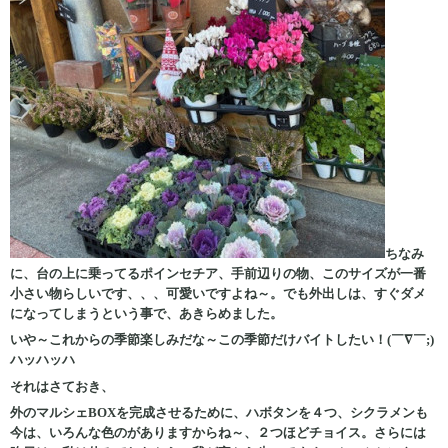
ちなみ
に、台の上に乗ってるポインセチア、手前辺りの物、このサイズが一番
小さい物らしいです、、、可愛いですよね～。でも外出しは、すぐダメ
になってしまうという事で、あきらめました。
いや～これからの季節楽しみだな～この季節だけバイトしたい！(￣∇￣;)
ハッハッハ
それはさておき、
外のマルシェBOXを完成させるために、ハボタンを４つ、シクラメンも
今は、いろんな色のがありますからね～、２つほどチョイス。さらには