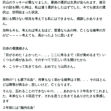
沢山のラッキーが重なりました、最後の選択は女房が迫られます、後日
その話を聞いた時は、私は違う選択をしたはずでした、今でも彼女の選
択は、切羽詰まった状況、
誰にも聞けない状況を考えても私にはできません、感謝しかありませ
ん。
当時も今も、考えれば考えるほど、普通ならあの時、亡くなる確率の方
がど～～～～考えても、高かったように思います
日赤の看護婦さん
「目がさめた！よかった～、、。ここに来るまで（目が覚めるまで）い
くつもの扉があるの、そのすべてで正しい方を開けたから
今、こうやって生きてるの、おめでとう山田さん」
当時の”くも膜下出血”、何事もなく助かる確率は３割、、、そのほとん
どは障害が残るか，悲しいけど、亡くなります。
そんな、忘れることのできない6/21、、、あれから１２年生きてこれまし
た、本来なら１３回忌です、それを思うと生きてるありがたさを実感し
ます
２年前には”脳内出血”