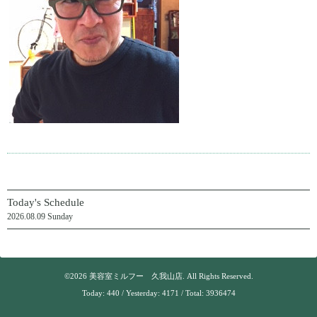
Today's Schedule
2026.08.09 Sunday
©2026
美容室ミルフー 久我山店
. All Rights Reserved.
Today:
440
/ Yesterday:
4171
/ Total:
3936474