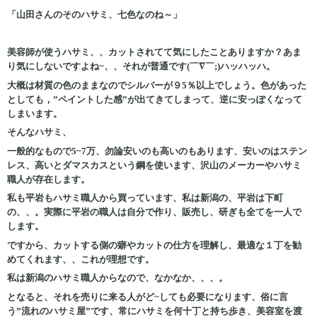
「山田さんのそのハサミ、七色なのね～」
美容師が使うハサミ、、カットされてて気にしたことありますか？あま
り気にしないですよね~、、それが普通です(￣∇￣;)ハッハッハ。
大概は材質の色のままなのでシルバーが９5％以上でしょう。色があった
としても，”ペイントした感”が出てきてしまって、逆に安っぽくなって
しまいます。
そんなハサミ、
一般的なもので5~7万、勿論安いのも高いのもあります、安いのはステン
レス、高いとダマスカスという鋼を使います、沢山のメーカーやハサミ
職人が存在します。
私も平岩もハサミ職人から買っています、私は新潟の、平岩は下町
の、、。実際に平岩の職人は自分で作り、販売し、研ぎも全てを一人で
します。
ですから、カットする側の癖やカットの仕方を理解し、最適な１丁を勧
めてくれます、、これが理想です。
私は新潟のハサミ職人からなので、なかなか、、、。
となると、それを売りに来る人がど~しても必要になります、俗に言
う”流れのハサミ屋”です、常にハサミを何十丁と持ち歩き、美容室を渡