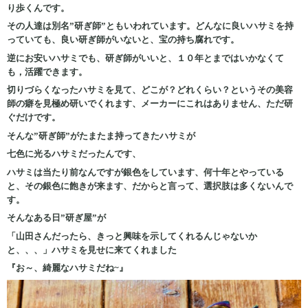
り歩くんです。
その人達は別名”研ぎ師”ともいわれています。どんなに良いハサミを持
っていても、良い研ぎ師がいないと、宝の持ち腐れです。
逆にお安いハサミでも、研ぎ師がいいと、１０年とまではいかなくて
も，活躍できます。
切りづらくなったハサミを見て、どこが？どれくらい？というその美容
師の癖を見極め研いでくれます、メーカーにこれはありません、ただ研
ぐだけです。
そんな”研ぎ師”がたまたま持ってきたハサミが
七色に光るハサミだったんです、
ハサミは当たり前なんですが銀色をしています、何十年とやっている
と、その銀色に飽きが来ます、だからと言って、選択肢は多くないんで
す。
そんなある日”研ぎ屋”が
「山田さんだったら、きっと興味を示してくれるんじゃないか
と、、、」ハサミを見せに来てくれました
『お～、綺麗なハサミだね~』