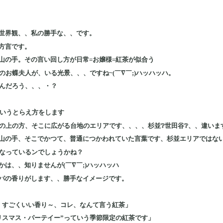
世界観、、私の勝手な、、です。
方言です。
山の手。その言い回し方が日常=お嬢様=紅茶が似合う
のお蝶夫人が、いる光景、、、ですね~(￣∇￣;)ハッハッハ。
たんだろう、、、・？
というとらえ方をします
の上の方、そこに広がる台地のエリアです、、、、杉並❔世田谷❔、、違います
山の手、そこでかつて、普通につかわれていた言葉です、杉並エリアではな
になっているンでしょうかね？
は、、知りませんが(￣∇￣;)ハッハッハ
パの香りがします、、勝手なイメージです。
、すごくいい香り～、コレ、なんて言う紅茶」
リスマス・パーテイー”っていう季節限定の紅茶です」