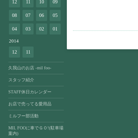
12
11
10
09
08
07
06
05
04
03
02
01
2014
12
11
久我山のお店 -mil foo-
スタッフ紹介
STAFF休日カレンダー
お店で売ってる愛用品
ミルフー部活動
MIL FOOに車でＧＯ!(駐車場
案内)