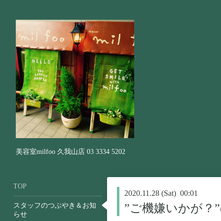
美容室milfoo 久我山店 03 3334 5202
TOP
2020.11.28 (Sat) 00:01
スタッフのつぶやき＆お知
”ご機嫌いかが？
らせ