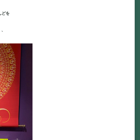
んどを
、、