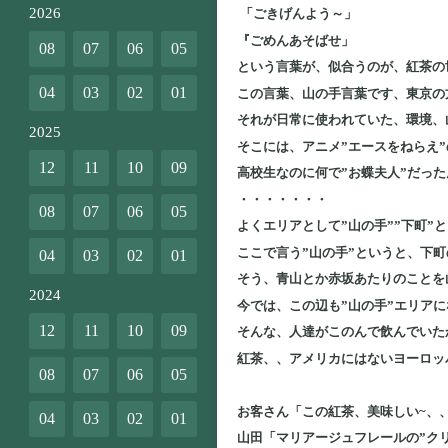
2026
「ごきげんよう～」
『ごめんあそばせ」
08
07
06
05
という言葉が、似合うのが、紅茶の
04
03
02
01
この言葉、山の手言葉です、東京の
それが日常に使われていた、環境、
2025
そこには、アニメ”エースをねらえ”
12
11
10
09
高校生なのに何で”お蝶夫人”だっ
・・・・・・・
08
07
06
05
よくエリアとして”山の手””下町”
ここで言う”山の手”というと、下町
04
03
02
01
そう、青山とか赤坂あたりのことを
2024
今では、この辺も”山の手”エリア
12
11
10
09
そんな、人達がこのんで飲んでいたか
紅茶、、アメリカにはないヨーロッ
08
07
06
05
お客さん「この紅茶、美味しい~、
04
03
02
01
山田「マリアージュフレールの”ク