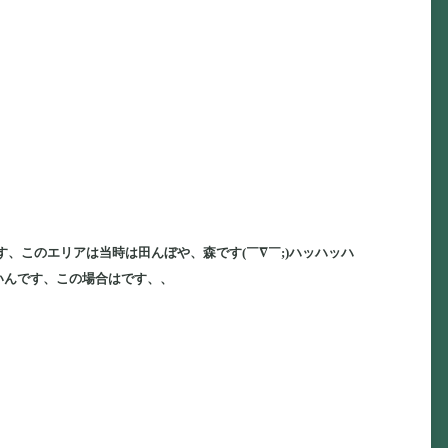
、このエリアは当時は田んぼや、森です(￣∇￣;)ハッハッハ
いんです、この場合はです、、