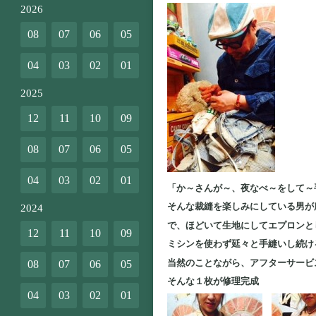
2026
08
07
06
05
04
03
02
01
2025
12
11
10
09
08
07
06
05
04
03
02
01
「か～さんが～、夜なべ～をして～
そんな裁縫を楽しみにしている男が
2024
で、ほどいて生地にしてエプロンと
12
11
10
09
ミシンを使わず延々と手縫いし続け
当然のことながら、アフターサービ
08
07
06
05
そんな１枚が修理完成
04
03
02
01