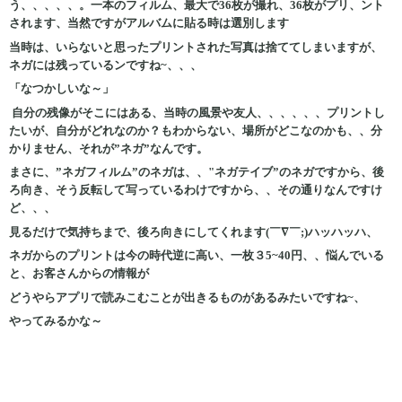
う、、、、、。
一本のフィルム、最大で36枚が撮れ、36枚がプリ、ント
されます、当然ですがアルバムに貼る時は選別します
当時は、いらないと思ったプリントされた写真は捨ててしまいますが、
ネガには残っているンですね~、、、
「なつかしいな～」
自分の残像がそこにはある、当時の風景や友人、、、、、、プリントし
たいが、自分がどれなのか？もわからない、場所がどこなのかも、、分
かりません、それが”ネガ”なんです。
まさに、”ネガフィルム”のネガは、、"ネガテイブ”のネガですから、後
ろ向き、そう反転して写っているわけですから、、その通りなんですけ
ど、、、
見るだけで気持ちまで、後ろ向きにしてくれます(￣∇￣;)ハッハッハ、
ネガからのプリントは今の時代逆に高い、一枚３5~40円、、悩んでいる
と、お客さんからの情報が
どうやらアプリで読みこむことが出きるものがあるみたいですね~、
やってみるかな～