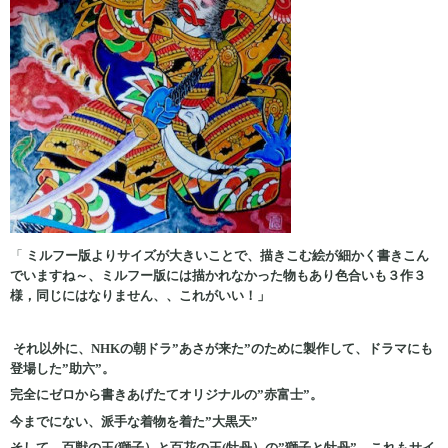
「
ミルフー版よりサイズが大きいことで、描きこむ絵が細かく書きこん
でいますね～、ミルフー版には描かれなかった物もあり色合いも３作３
様，同じにはなりません、、これがいい！」
それ以外に、NHKの朝ドラ”あさが来た”のために製作して、ドラマにも
登場した”助六”。
完全にゼロから書きあげたてオリジナルの”赤富士”。
今までにない、派手な着物を着た”大黒天”
そして、百獣の王(獅子）と百花の王(牡丹）の”獅子と牡丹”、これもサイ