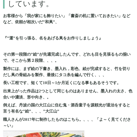
しています。
お客様から「我が家にも飾りたい」「書斎の机に置いておきたい」など
など、依頼が相次いだ”和凧”、
『”運”を引っ張る、名をあげる凧をお作りしましょう』
その第一段階の”絵”が先週完成したんです、どれも目を見張るもの揃い
で、そこから第２段階、、、。
製作には、まず絵の下書き、墨入れ，彩色、絵が完成すると、竹を切り
だし凧の骨組みを製作、最後にタコ糸を編んで行く、、、
長い工程です、短くて10日～1か月近くになる事もあるそうです。
出来上がった作品は2つとして同じものはありません、墨入れの太さ、色
合いや濃淡、形や向き、。
例えば、丹波の国の大江山に住む鬼・酒呑童子を源頼光が退治をすると
言う有名な”絵”、、、”大江山”
職人さんが2017年に制作したものはこちら。、、、「よ～く見てくださ
～い」