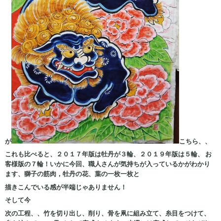
が
こちら、、
これも比べると、２０１７年版は牡丹が３輪、２０１９年版は５輪、 お
客様版の７輪！いかに今回、職人さんが気持ちが入っているかがわかり
ます、獅子の筋肉，牡丹の花、葉の一枚一枚と
描きこんでいる感が半端じゃありません！
そして今
次の工程、、竹を切り出し、削り、骨を凧に組み立て、糸目をつけて、