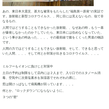
あの、東日本大震災、甚大な被害をもたらした”福島第一原発”の実話で
す。放射能と新型コロナウイルス、、同じ目には見えないもの、似て非
なるもの、
人間ではどうすることもできなかった放射能、、なぜあの時，もう一基
が爆発しなかったのか？していたら、東日本には住めなくなっていた、
という事があの時あった、、、、その最前線で腹をくくった男達の物語
です。
人間の力ではどうすることもできない放射能、そして、できると思って
いた人間、、、、そして何とか対策が出きるコロナウイルス、、、。
ミルフーもイオンに負けじと対策中
土日の予約は制限をして店内には２人まで、入り口でのエタノール消
毒、空気中に次亜塩素水を加湿器でそれぞれの席に、
窓は開けっぱなしで扇風機が回っています、、、。
何とか、”ロックダウン”にならないように、
３つの”密”