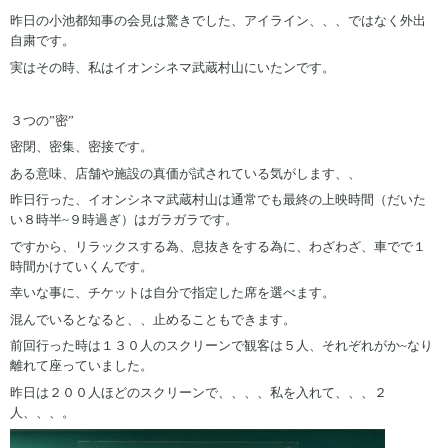
昨日の小池都知事の会見は驚きでした、アイライン、、、ではなく外出
自粛です。
実はその時、私はイオンシネマ武蔵村山にいたンです。
３つの”密”
密閉、密集、密接です。
ある意味、店舗や施設の真価が試されている気がします、、
昨日行った、イオンシネマ武蔵村山は通常でも最終の上映時間（だいた
い８時半~９時過ぎ）はガラガラです。
ですから、リラックスする為、息抜きをする為に、わざわざ、車でで１
時間かけていくんです。
幸いな事に、チケットは自分で指定した席を選べます。
混んでいるとなると、、止めることもできます。
前回行った時は１３０人のスクリーンで観客は５人、それぞれがか~なり
離れて座っていました。
昨日は２００人ほどのスクリーンで、、、、私を入れて、、、２
人、、、。