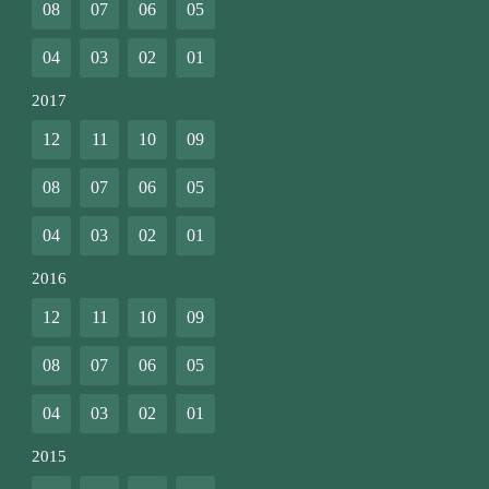
08
07
06
05
04
03
02
01
2017
12
11
10
09
08
07
06
05
04
03
02
01
2016
12
11
10
09
08
07
06
05
04
03
02
01
2015