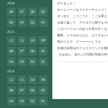
2026
やりました！
ホームページをマイナーチェンジ！
08
07
06
05
せっせと、こつこつと、ここを変え
04
03
02
01
を繰り返して、アナログ人間でもや
このバージョンのほうが見やすくな
2025
携帯、スマホからだと、どーでもい
12
11
10
09
其のうえで、どーーーーしても
左側の浜田山のフェイスブックが移
08
07
06
05
ちなみに、右のこの写真3年前の年
04
03
02
01
2024
12
11
10
09
08
07
06
05
04
03
02
01