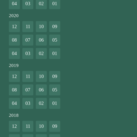
04
03
02
01
2020
12
11
10
09
08
07
06
05
04
03
02
01
2019
12
11
10
09
08
07
06
05
04
03
02
01
2018
12
11
10
09