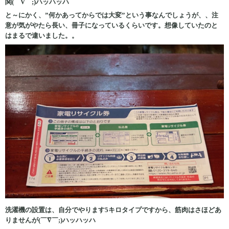
関(￣∇￣;)ハッハッハ
と～にかく、”何かあってからでは大変”という事なんでしょうが、、注
意が気がやたら長い、冊子になっているくらいです。想像していたのと
はまるで違いました。。
洗濯機の設置は、自分でやります5キロタイプですから、筋肉はさほどあ
りませんが(￣∇￣;)ハッハッハ