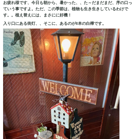
お疲れ様です、今日も朝から、暑かった、、た～だまだまだ、序の口っ
ていう事ですよ。ただ、この季節は、植物も生き生きしているわけで
す。。植え替えには、まさにに好機！
入り口にある街灯、、そこに、あるのが8本の白樺です。