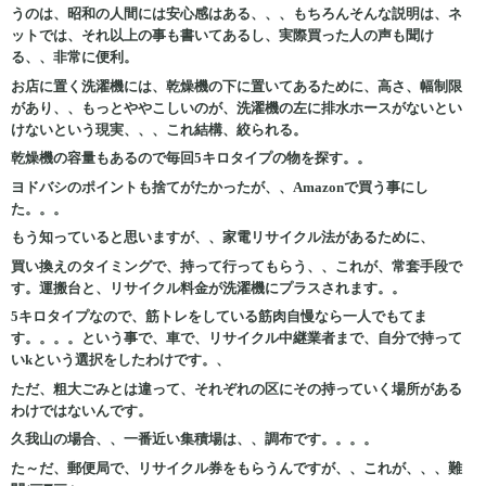
うのは、昭和の人間には安心感はある、、、もちろんそんな説明は、ネ
ットでは、それ以上の事も書いてあるし、実際買った人の声も聞け
る、、非常に便利。
お店に置く洗濯機には、乾燥機の下に置いてあるために、高さ、幅制限
があり、、もっとややこしいのが、洗濯機の左に排水ホースがないとい
けないという現実、、、これ結構、絞られる。
乾燥機の容量もあるので毎回5キロタイプの物を探す。。
ヨドバシのポイントも捨てがたかったが、、Amazonで買う事にし
た。。。
もう知っていると思いますが、、家電リサイクル法があるために、
買い換えのタイミングで、持って行ってもらう、、これが、常套手段で
す。運搬台と、リサイクル料金が洗濯機にプラスされます。。
5キロタイプなので、筋トレをしている筋肉自慢なら一人でもてま
す。。。。という事で、車で、リサイクル中継業者まで、自分で持って
いkという選択をしたわけです。、
ただ、粗大ごみとは違って、それぞれの区にその持っていく場所がある
わけではないんです。
久我山の場合、、一番近い集積場は、、調布です。。。。
た～だ、郵便局で、リサイクル券をもらうんですが、、これが、、、難