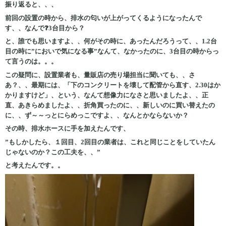
振り返ると、、、
前回の設置の時から、排水の匂いが上がってくるようになったんで
す、、なんで❓3台目から？
と、誰でも思いますよ、、何がその時に、あったんだろうって、、1.2台
目の時に”においで気になる事”なんて、なかったのに、3台目の時からっ
て言うのは。。。
この疑問に、設置業者も、量販店の売り場担当に聞いても、、さ
あ？、、最期には、「下のコンクリートを壊して配管から直す、2.30はか
かりますけど」、という、なんて想像力になさと思いましたよ、、正
直、あきらめましたよ、、折角買ったのに、、新しいのに買い替えたの
に、、ず～～っとにらめっこですよ、、なんとかならないか？
その時、排水ホースに手を加えたんです、
”もしかしたら、１回目、2回目の業者は、これと同じことをしていたん
じゃないのか？この工夫を、、”
と考えたんです。。