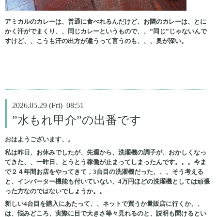
アミカルのカレーは、普通に食べれるんだけど、お隣のカレーは、とに
かく汗がでまくり、、同じカレーというもので、、”同じ”じゃないんで
すけど、、こうも汗の出方が違うって言うのも、、、奥が深い。
2026.05.29 (Fri) 08:51
”水もれ甲介”の出番です
おはようございます、。
私は昨日、お休みでしたが、先週から、洗濯機の調子が、おかしくなっ
てきた、、一昨日、とうとう稼働が止まってしまったんです。。。今ま
で２４年間お店をやってきて，3台目の洗濯機だった、、、そう考える
と、インバーター機能も付いていない、4万円ほどの洗濯機としては頑張
った方なのではないでしょうか。。
新しい4台目を購入にあたって、、ネットで買うか量販店に行くか、、
は、悩みどころ、実際に目で大きさ等々見れるのと、説明も聞けるとい