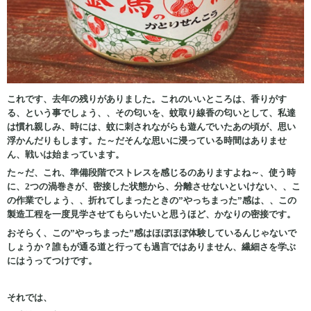
これです、去年の残りがありました。これのいいところは、香りがす
る、という事でしょう、、その匂いを、蚊取り線香の匂いとして、私達
は慣れ親しみ、時には、蚊に刺されながらも遊んでいたあの頃が、思い
浮かんだりもします。た～だそんな思いに浸っている時間はありませ
ん、戦いは始まっています。
た～だ、これ、準備段階で
ストレスを感じるのありますよね～、使う時
に、2つの渦巻きが、密接した状態から、分離させないといけない、、こ
の作業でしょう、、折れてしまったときの”やっちまった”感は、、この
製造工程を一度見学させてもらいたいと思うほど、かなりの密接です。
おそらく、この”やっちまった”感はほぼほぼ体験しているんじゃないで
しょうか？誰もが通る道と行っても過言ではありません、繊細さを学ぶ
にはうってつけです。
それでは、