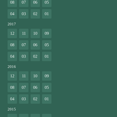
08
07
06
05
04
03
02
01
2017
12
11
10
09
08
07
06
05
04
03
02
01
2016
12
11
10
09
08
07
06
05
04
03
02
01
2015