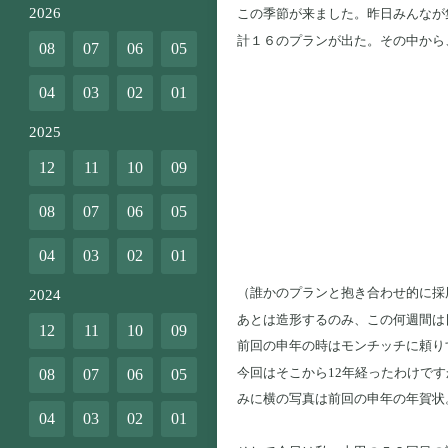
2026
この季節が来ました。昨日みんなが
計１６のプランが出た。その中から
08
07
06
05
04
03
02
01
2025
12
11
10
09
08
07
06
05
04
03
02
01
（誰かのプランと抱き合わせ的に採
2024
あとは造形するのみ、この何週間は
12
11
10
09
前回の申年の時はモンチッチに頼り
今回はそこから12年経ったわけで
08
07
06
05
みに横の写真は前回の申年の年賀状
04
03
02
01