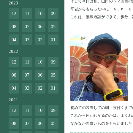
そして今日は私、山田の５２回目の
2023
平岩からもらった中にＴＡＬＫ Ｂ
12
11
10
09
これは、無線通話ができて、歩数、
08
07
06
05
04
03
02
01
2022
12
11
10
09
08
07
06
05
04
03
02
01
2021
初めての装着しての朝、寝付くまで
12
11
10
09
これから何がわかるのかは、よくわ
08
07
06
05
なかなか面白いものをもらいました