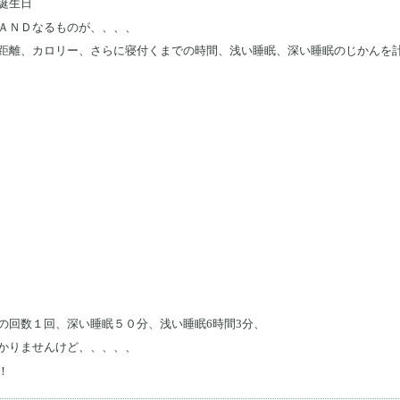
誕生日
ＡＮＤなるものが、、、、
距離、カロリー、さらに寝付くまでの時間、浅い睡眠、深い睡眠のじかんを
の回数１回、深い睡眠５０分、浅い睡眠6時間3分、
かりませんけど、、、、、
！