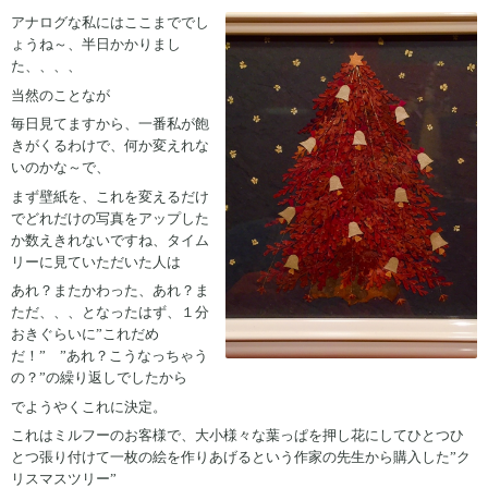
アナログな私にはここまででし
ょうね～、半日かかりまし
た、、、、
当然のことなが
毎日見てますから、一番私が飽
きがくるわけで、何か変えれな
いのかな～で、
まず壁紙を、これを変えるだけ
でどれだけの写真をアップした
か数えきれないですね、タイム
リーに見ていただいた人は
あれ？またかわった、あれ？ま
ただ、、、となったはず、１分
おきぐらいに”これだめ
だ！” ”あれ？こうなっちゃう
の？”の繰り返しでしたから
でようやくこれに決定。
これはミルフーのお客様で、大小様々な葉っぱを押し花にしてひとつひ
とつ張り付けて一枚の絵を作りあげるという作家の先生から購入した”ク
リスマスツリー”