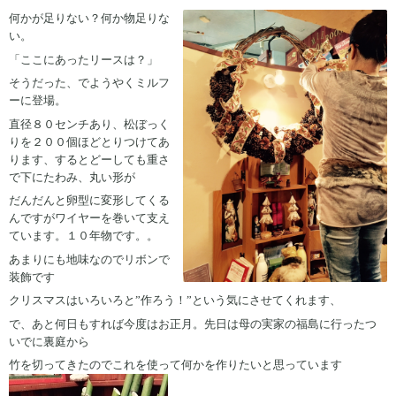
何かが足りない？何か物足りな
い。
「ここにあったリースは？」
そうだった、でようやくミルフ
ーに登場。
直径８０センチあり、松ぼっく
りを２００個ほどとりつけてあ
ります、するとどーしても重さ
で下にたわみ、丸い形が
だんだんと卵型に変形してくる
んですがワイヤーを巻いて支え
ています。１０年物です。。
あまりにも地味なのでリボンで
装飾です
クリスマスはいろいろと”作ろう！”という気にさせてくれます、
で、あと何日もすれば今度はお正月。先日は母の実家の福島に行ったつ
いでに裏庭から
竹を切ってきたのでこれを使って何かを作りたいと思っています