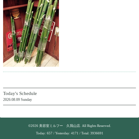
Today's Schedule
2026.08.09 Sunday
©2026
美容室ミルフー 久我山店
. All Rights Reserved.
Today:
657
/ Yesterday:
4171
/ Total:
3936691