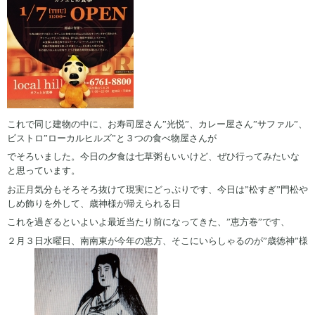
これで同じ建物の中に、お寿司屋さん”光悦”、カレー屋さん”サファル”、
ビストロ”ローカルヒルズ”と３つの食べ物屋さんが
でそろいました。今日の夕食は七草粥もいいけど、ぜひ行ってみたいな
と思っています。
お正月気分もそろそろ抜けて現実にどっぷりです、今日は”松すぎ”門松や
しめ飾りを外して、歳神様が帰えられる日
これを過ぎるといよいよ最近当たり前になってきた、”恵方巻”です、
２月３日水曜日、南南東が今年の恵方、そこにいらしゃるのが”歳徳神”様