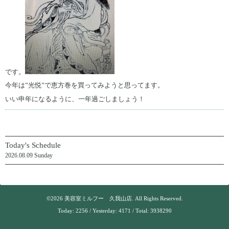
です。
今年は”光悦”で恵方巻を買ってみようと思ってます。
いい申年になるように、一年過ごしましょう！
Today's Schedule
2026.08.09 Sunday
©2026
美容室ミルフー 久我山店
. All Rights Reserved.
Today:
2256
/ Yesterday:
4171
/ Total:
3938290