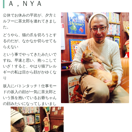
Ａ，ＮＹＡ
公休でお休みの平岩が、夕方ミ
ルフーに茶太郎を連れてきまし
た。
どうやら、猫の爪を切ろうとす
るのだが、なかなか切らせても
らえない
という事でやってきたみたいで
すね。早速と思い、抱っこして
いざ！すると、やはり猫アレル
ギーの私は目から顔がかゆくな
り
坂入にバトンタッチ！仕事モー
ドの坂入の顔が一気に茶太郎と
いう孫を抱いているお爺ちゃん
の顔みたいになってしまいまし