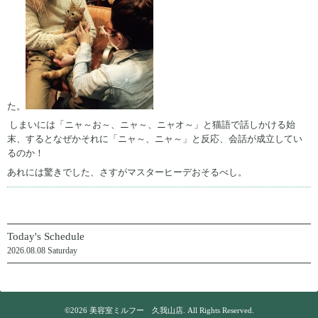
た。
しまいには「ニャ～お～、ニャ～、ニャオ～」と猫語で話しかける始
末、するとなぜかそれに「ニャ～、ニャ～」と反応、会話が成立してい
るのか！
あれには驚きでした、さすがマスターヒーデおそるべし。
Today's Schedule
2026.08.08 Saturday
©2026
美容室ミルフー 久我山店
. All Rights Reserved.