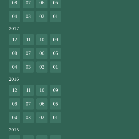
08
07
06
05
04
03
02
01
2017
12
11
10
09
08
07
06
05
04
03
02
01
2016
12
11
10
09
08
07
06
05
04
03
02
01
2015