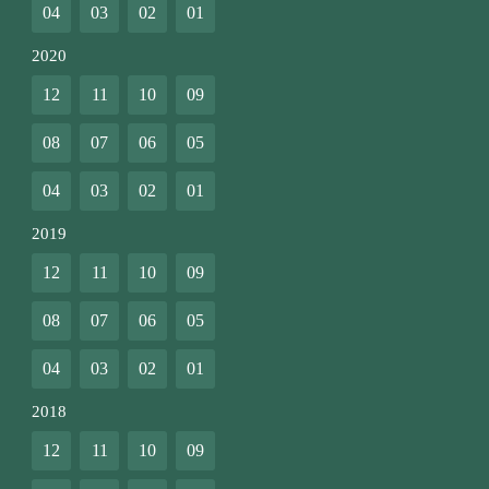
04
03
02
01
2020
12
11
10
09
08
07
06
05
04
03
02
01
2019
12
11
10
09
08
07
06
05
04
03
02
01
2018
12
11
10
09