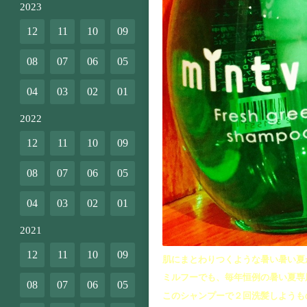
2023
12
11
10
09
08
07
06
05
04
03
02
01
2022
12
11
10
09
08
07
06
05
04
03
02
01
2021
12
11
10
09
肌にまとわりつくような暑い暑い夏
ミルフーでも、毎年恒例の暑い夏専
08
07
06
05
このシャンプーで２回洗髪しようも