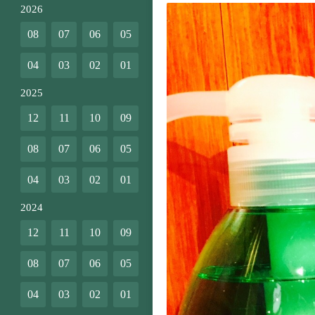
2026
08
07
06
05
04
03
02
01
2025
12
11
10
09
08
07
06
05
04
03
02
01
2024
12
11
10
09
08
07
06
05
04
03
02
01