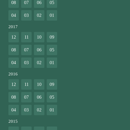
08
07
06
05
04
03
02
01
2017
12
11
10
09
08
07
06
05
04
03
02
01
2016
12
11
10
09
08
07
06
05
04
03
02
01
2015