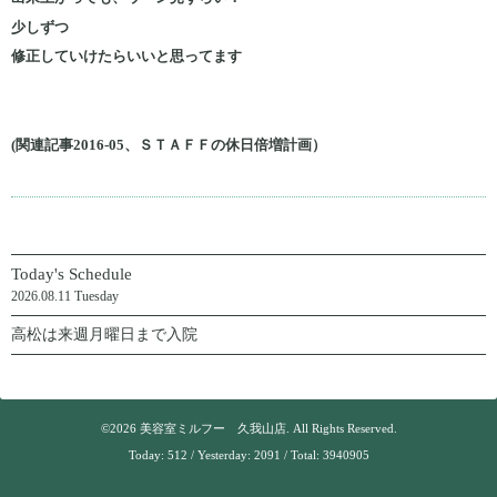
少しずつ
修正していけたらいいと思ってます
(関連記事2016-05、ＳＴＡＦＦの休日倍増計画）
Today's Schedule
2026.08.11 Tuesday
高松は来週月曜日まで入院
©2026
美容室ミルフー 久我山店
. All Rights Reserved.
Today:
512
/ Yesterday:
2091
/ Total:
3940905