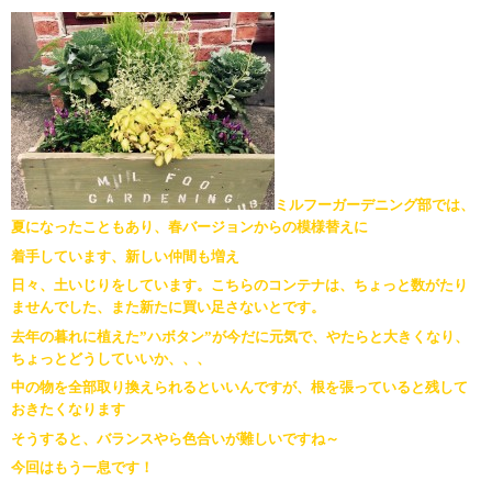
ミルフーガーデニング部では、
夏になったこともあり、春バージョンからの模様替えに
着手しています、新しい仲間も増え
日々、土いじりをしています。こちらのコンテナは、ちょっと数がたり
ませんでした、また新たに買い足さないとです。
去年の暮れに植えた”ハボタン”が今だに元気で、やたらと大きくなり、
ちょっとどうしていいか、、、
中の物を全部取り換えられるといいんですが、根を張っていると残して
おきたくなります
そうすると、バランスやら色合いが難しいですね～
今回はもう一息です！