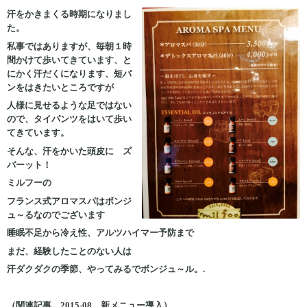
汗をかきまくる時期になりまし
た。
私事ではありますが、毎朝１時
間かけて歩いてきています、と
にかく汗だくになります、短パ
ンをはきたいところですが
人様に見せるような足ではない
ので、タイパンツをはいて歩い
てきています。
そんな、汗をかいた頭皮に ズ
バーット！
ミルフーの
フランス式アロマスパはボンジ
ュ～るなのでございます
睡眠不足から冷え性、アルツハイマー予防まで
まだ、経験したことのない人は
汗ダクダクの季節、やってみるでボンジュ～ル。.
（関連記事、2015-08 新メニュー導入）