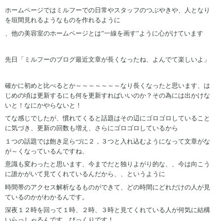
ホームページではミルフーでの日常やスタッフのつぶやきや、人となり
を垣間見れるようなものを作れるように
、他の美容室のホームページとは”一線を画す”ように心がけています
先日「ミルフーのブログ最近文章が長くなったね、よんでて楽しいよ」
確かに初めと比べるとか～～～～～～～なり長くなったと思います、は
じめの頃は更新するにも何を更新すればいいのか？その為には出かけな
いと！なにかやらないと！
てな感じでしたが、慣れてくると話題はその辺にゴロゴロしていること
に気づき、更新の回数も増え、さらにゴロゴロしているから
１つの話題では飽き足らづに２，３つと入れ込むようになって文章がな
が～くなっているんですね、
意識も変わったと思います、今までだと独りよがり的な、、今は向こう
に誰かがいて見てくれているんだから、、というように
時間帯のアクセス解析なるものができて、どの時間にどれだけの人が見
ているのかがわかるんです。
深夜１２時を回って１時、２時、３時と見てくれている人が何気に結構
いらっしゃるんです、びっくりです！