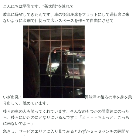
こんにちは平岩です。”茶太郎”を連れて
岐阜に帰省してきたんです、車の後部座席をフラットにして運転席に来
ないように金網で仕切って広いスペースを作って自由にさせて
いざ出発！
興味津々後ろの車を身を乗
り出して、眺めています、
後ろの車の人も笑ってくれています、そんなのもつかの間高速にのった
ら、後ろにいたのにとなりにいるんです！「え＝＝＝ちょっと、こっち
に来ないでよ～」
急きょ、サービスエリアに入り見てみるとわずか５～６センチの隙間か