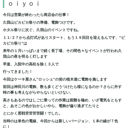
ｏｉｙｏｉ
今日は営業が終わったら商店会の仕事！
久我山ピカピカ祭りの準備、電飾つけです。
ホタル祭りに次ぐ、久我山のイベントですね。
１１/２７から点灯式がありスタート、もう１９回目を迎えるんです、”ピ
カピカ祭り”は
来年の１月いっぱいまで続く長丁場、その間色々なイベントが行われ久
我山の夜を明るく灯します
早速、入院中の高松を除く３人で
行ってきました！
今回はケーキ屋さん”ロッシェ”の前の植木達に電飾を施します
前回は神田川の電飾、数も多くどうつけたら様になるのか？さらに外す
時の事も考えながらやらないといけない、
高さもあるのではしごに乗っての作業は困難を極め、いざ電気をともす
と、あそこの色がおかしいやら、電飾が偏り過ぎてたりと
とにかく悪戦苦苦苦苦闘！でした。
当時のは単色の電線、今回からは新しいバージョン、１本の線が７色
に！