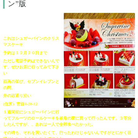
ン”版
2018年度版は
期間限定でトップページにあり
ますよ～
これはシュガーバインのクリス
マスケーキ
予約は１２月２０日まで
ただし電話予約はできないんで
す、ぜひお店に行ってみて下さ
い
西高の並び、セブンイレブンと
の間、
井の頭通り沿い
(住所）宮前4-20-12
１週間前にシュガーバインに行
ってフルーツのロールケーキを叔母の家に買って行ったんです。３等分
したんですが、、あれは一人で全部食べたかった。
その時も、それを買いたくて、行ったわけじゃないんですがとにかく目