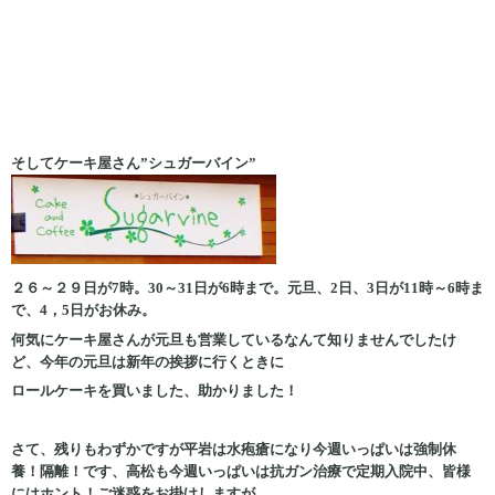
そしてケーキ屋さん”シュガーバイン”
２６～２９日が7時。30～31日が6時まで。元旦、2日、3日が11時～6時ま
で、4，5日がお休み。
何気にケーキ屋さんが元旦も営業しているなんて知りませんでしたけ
ど、今年の元旦は新年の挨拶に行くときに
ロールケーキを買いました、助かりました！
さて、残りもわずかですが平岩は水疱瘡になり今週いっぱいは強制休
養！隔離！です、高松も今週いっぱいは抗ガン治療で定期入院中、皆様
にはホント！ご迷惑をお掛けしますが