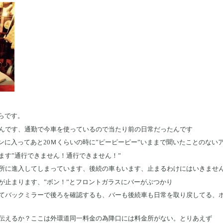
らです。
んです、通勤で今車を使っているので当たり前の日常だったんです
ンに入ってあと20Ｍくらいの時に”ピーピーピー”いままで聞いたことのない
ます”通行できません！通行できません！”
所に進入してしまっています、後続の車もいます、止まるわけにはいきませ
が止まります、”ボン！”とフロントガラスにバーがぶつかり
てバックミラーで後ろを確認するも、バーも後続車も日常を取り戻してる、
伝えるか？ここは外環道同一料金の為降口には料金所がない。とりあえず