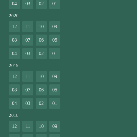
04
03
02
01
2020
12
11
10
09
08
07
06
05
04
03
02
01
2019
12
11
10
09
08
07
06
05
04
03
02
01
2018
12
11
10
09