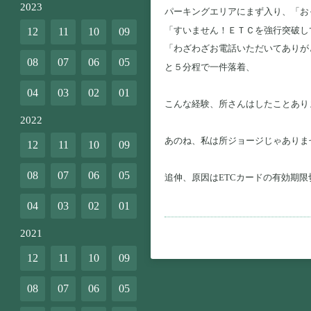
2023
パーキングエリアにまず入り、「お
「すいません！ＥＴＣを強行突破し
12
11
10
09
「わざわざお電話いただいてありが
08
07
06
05
と５分程で一件落着、
04
03
02
01
こんな経験、所さんはしたことあり
2022
あのね、私は所ジョージじゃありま
12
11
10
09
08
07
06
05
追伸、原因はETCカードの有効期限
04
03
02
01
2021
12
11
10
09
08
07
06
05