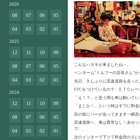
2026
08
07
06
05
04
03
02
01
2025
12
11
10
09
こんなハガキが来ましたね～。
08
07
06
05
ペンネーム”ミルフーの店長さん”か
04
03
02
01
先日、久しぶりに高速道路を走った
ETCをつけているので、ＥＴＣレー
2024
「え！？」と思う間も車は動いてい
12
11
10
09
「まじか！」という時はすでに料金
目の前にバーが迫ってきます一瞬息
08
07
06
05
高速道路へ、車は異常なし！あせっ
で、、、
04
03
02
01
次のインターで下りて料金所の人に