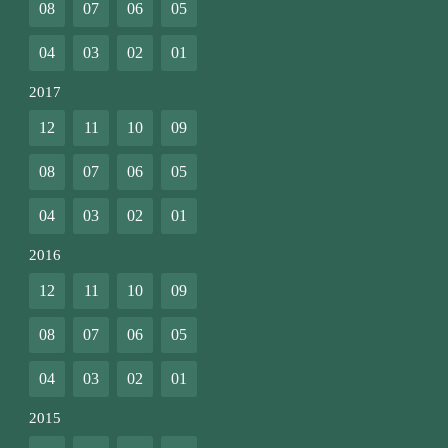
08
07
06
05
04
03
02
01
2017
12
11
10
09
08
07
06
05
04
03
02
01
2016
12
11
10
09
08
07
06
05
04
03
02
01
2015